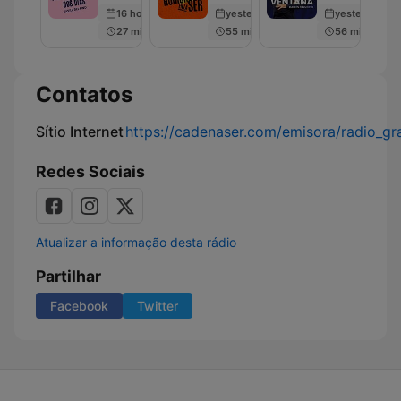
son
Cadena
16 hours ago
yesterday
yesterday
dos
SER
27 min
55 min
56 min
días
Contatos
Sítio Internet
https://cadenaser.com/emisora/radio_gr
Redes Sociais
Atualizar a informação desta rádio
Partilhar
Facebook
Twitter