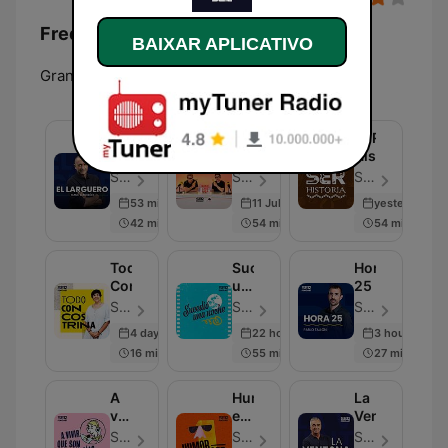
Frequências Radio Granada SER:
BAIXAR APLICATIVO
Granada:
102.5 FM
El
Nadie
SER
Larguero
Sabe
Historia
Nada
SER Podcast - Episódio 701
SER Podcast - Episódio 538
SER Podcast - Episódio 605
53 min ago
11 Jul 2026
yesterday
42 min
54 min
54 min
Todo
Sucedió
Hora
Concostrina
una
25
noche
SER Podcast - Episódio 600
SER Podcast - Episódio 601
SER Podcast - Episódio 646
4 days ago
22 hours ago
3 hours ago
16 min
55 min
27 min
A
Humor
La
vivir
en
Ventana
que
la
SER Podcast - Episódio 620
SER Podcast - Episódio 288
SER Podcast - Episódio 684