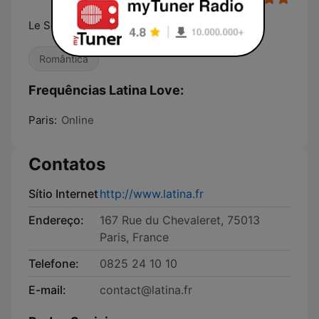
Le Son Latino
Romântica
Frequências Latina Love:
Paris:
Online
Contatos
Sítio Internet
http://www.latina.fr
Endereço:
167 Rue du Chevaleret, 75013
Paris, France
Telefone:
0825 24 10 10
E-mail:
contact@latina.fr