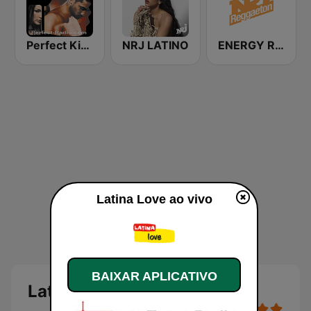
Perfect Kizomba
NRJ LATINO
ENERGY Reggaeton
Latina Love ao vivo
BAIXAR APLICATIVO
Latina Love