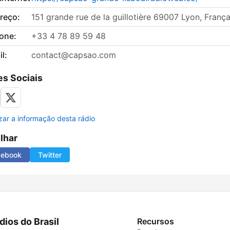
reço:
151 grande rue de la guillotière 69007 Lyon, Franç
fone:
+33 4 78 89 59 48
l:
contact@capsao.com
s Sociais
izar a informação desta rádio
ilhar
cebook
Twitter
dios do Brasil
Recursos