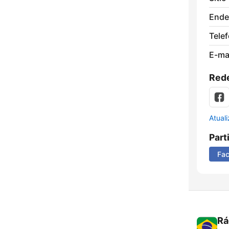
Ende
Tele
E-mai
Rede
Atual
Part
Fa
Rá