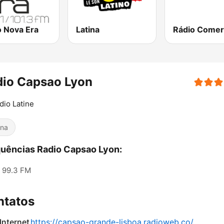
o Nova Era
Latina
dio Capsao Lyon
dio Latine
ina
uências Radio Capsao Lyon:
99.3 FM
ntatos
 Internet
https://capsao-grande-lisboa.radioweb.co/