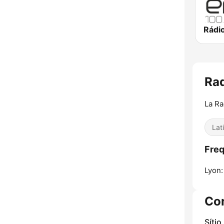
Rádi
Ra
La Ra
Lat
Freq
Lyon:
Co
Sítio