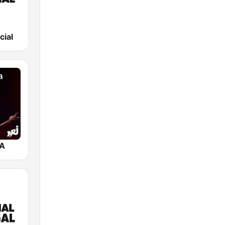
cial
A