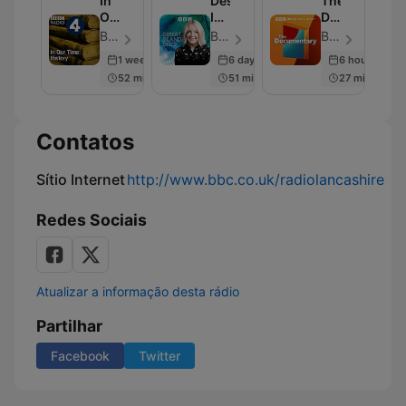
In
Desert
The
Our
Island
Documentary
Time:
Discs
Podcast
BBC Radio 4 - Episódio 230
BBC Radio 4 - Episódio 2000
BBC World Service - Episódio 2006
History
1 week ago
6 days ago
6 hours ago
52 min
51 min
27 min
Contatos
Sítio Internet
http://www.bbc.co.uk/radiolancashire
Redes Sociais
Atualizar a informação desta rádio
Partilhar
Facebook
Twitter