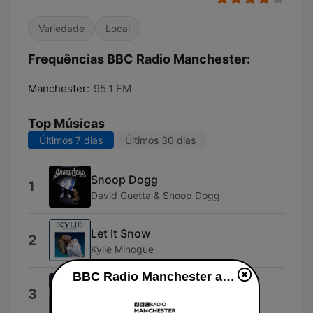
Variedade
Local
Frequências BBC Radio Manchester:
Manchester:
95.1 FM
Top Músicas
Últimos 7 dias
Últimos 30 dias
Snoop Dogg
1
David Guetta & Snoop Dogg
Let It Snow
2
Kylie Minogue
BBC Radio Manchester ao vivo
I Knew You Were Trouble.
3
Taylor Swift