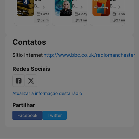
Time:
Discs
Podcast
BBC Radio 4 - Episódio 230
BBC Radio 4 - Episódio 2000
BBC World Service - Episódio 2003
History
1 week ago
4 days ago
19 hours ago
52 min
51 min
27 min
Contatos
Sítio Internet
http://www.bbc.co.uk/radiomanchester
Redes Sociais
Atualizar a informação desta rádio
Partilhar
Facebook
Twitter