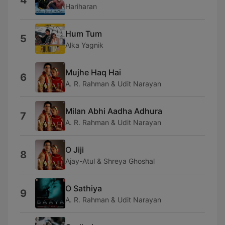
4
Hariharan
Hum Tum
5
Alka Yagnik
Mujhe Haq Hai
6
A. R. Rahman & Udit Narayan
Milan Abhi Aadha Adhura
7
A. R. Rahman & Udit Narayan
O Jiji
8
Ajay-Atul & Shreya Ghoshal
O Sathiya
9
A. R. Rahman & Udit Narayan