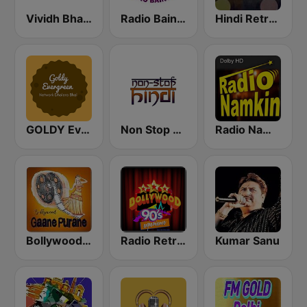
Vividh Bharti (विविध भारती)
Radio Baingan
Hindi Retro Hits Radio
GOLDY Evergreen
Non Stop Hindi
Radio Namkin
Bollywood Gaane Purane
Radio Retro Bollywood 90s
Kumar Sanu