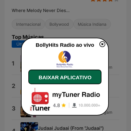
Where Melody Never Dies...
Internacional
Bollywood
Música Indiana
Top Músicas
Últimos 7 dias
Últimos 30 dias
BollyHits Radio ao vivo
Naa Hone Denge
1
Nadeem - Shravan & Sadhana Sargam
BAIXAR APLICATIVO
Yehi Hai Pyar
2
A. R. Rahman & Udit Narayan
Mohabbat Se
3
Nadeem - Shravan & Sadhana Sargam
Judaai Judaai (From "Judaai")