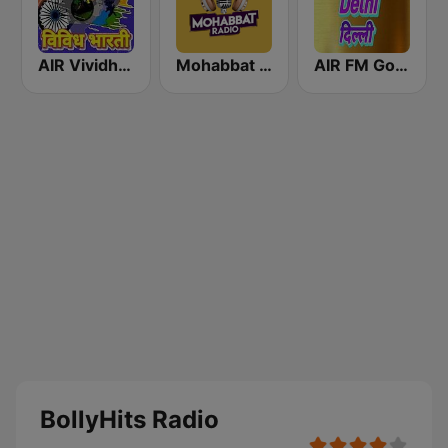
AIR Vividh Bharati
Mohabbat Radio
AIR FM Gold Dehli
BollyHits Radio