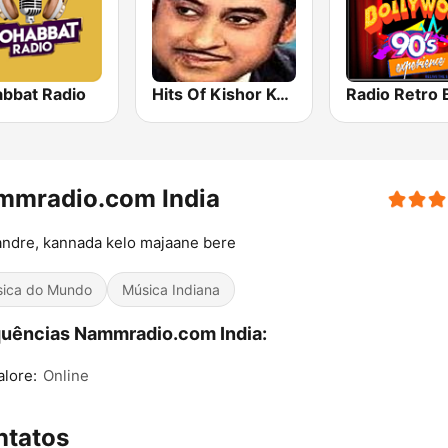
bbat Radio
Hits Of Kishor Kumar
mmradio.com India
ndre, kannada kelo majaane bere
ica do Mundo
Música Indiana
uências Nammradio.com India:
lore:
Online
ntatos