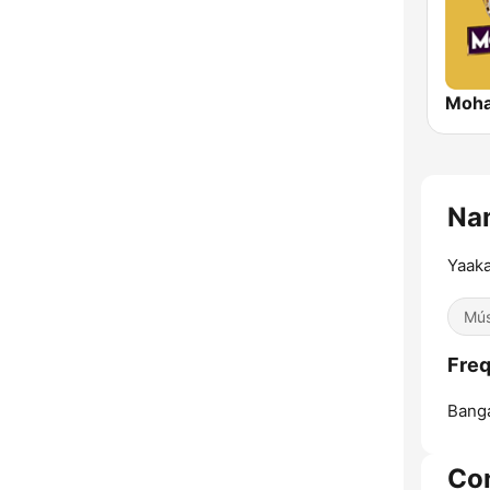
Moha
Na
Yaaka
Mús
Freq
Banga
Co