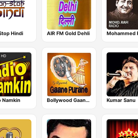
Stop Hindi
AIR FM Gold Dehli
o Namkin
Bollywood Gaane Purane
Kumar Sanu