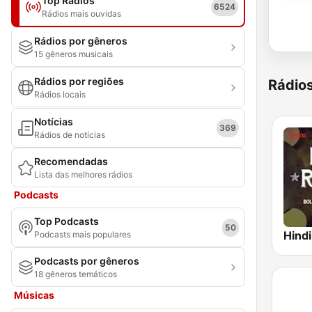
Top Rádios
6524
Rádios mais ouvidas
Rádios por gêneros
15 gêneros musicais
Rádios por regiões
Rádio
Rádios locais
Notícias
369
Rádios de notícias
Recomendadas
Lista das melhores rádios
Podcasts
Top Podcasts
50
Podcasts mais populares
Podcasts por gêneros
18 gêneros temáticos
Músicas