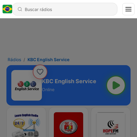
Rádios
KBC English Service
KBC English Service
Online