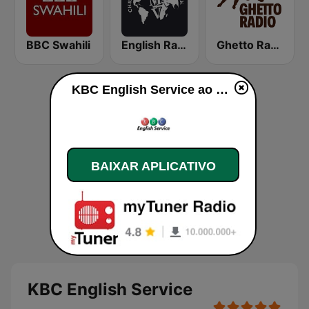
BBC Swahili
English RadioMv
Ghetto Radio 89.5
KBC English Service ao vivo
BAIXAR APLICATIVO
KBC English Service