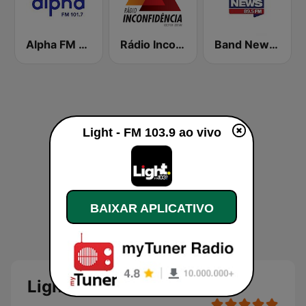
Alpha FM 101.7
Rádio Inconfidência FM
Band News FM - 89.5 Belo Horizonte
Light - FM 103.9 ao vivo
BAIXAR APLICATIVO
Light - FM 103.9