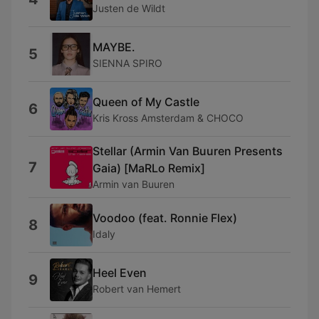
Justen de Wildt
MAYBE.
5
SIENNA SPIRO
Queen of My Castle
6
Kris Kross Amsterdam & CHOCO
Stellar (Armin Van Buuren Presents
7
Gaia) [MaRLo Remix]
Armin van Buuren
Voodoo (feat. Ronnie Flex)
8
Idaly
Heel Even
9
Robert van Hemert