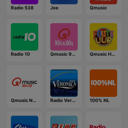
Radio 538
Joe
Qmusic
Radio 10
Qmusic 90's & 00's
Qmusic Het Foute Uur
Qmusic Nonstop
Radio Veronica
100% NL