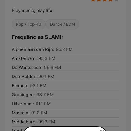
Play music, play life
Pop / Top 40
Dance / EDM
Frequências SLAM!:
Alphen aan den Rijn:
95.2 FM
Amsterdam:
95.3 FM
De Westereen:
99.6 FM
Den Helder:
90.1 FM
Emmen:
93.1 FM
Groningen:
93.7 FM
Hilversum:
91.1 FM
Markelo:
91.0 FM
Middelburg:
99.2 FM
Mierlo:
99.4 FM