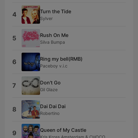
Turn the Tide
4
Sylver
Rush On Me
5
Silva Bumpa
Ring my bell(RMB)
6
Paceboy v.i.c
Don't Go
7
Gil Glaze
Dai Dai Dai
8
Robertino
Queen of My Castle
9
Kris Kross Amsterdam & CHOCO