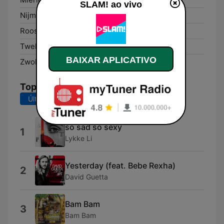
SLAM! ao vivo
Nijmegen:
93.8 FM
Roosendaal:
88.4 FM
Twello:
93.7 FM
BAIXAR APLICATIVO
Zwolle:
93.6 FM
Top Músicas
Últimos 7 dias
Últimos 30 dias
so sad so sexy
1
Lykke Li
Yesterday (feat. Bebe Rexha)
2
David Guetta
Bam Bam
3
Bam Bam