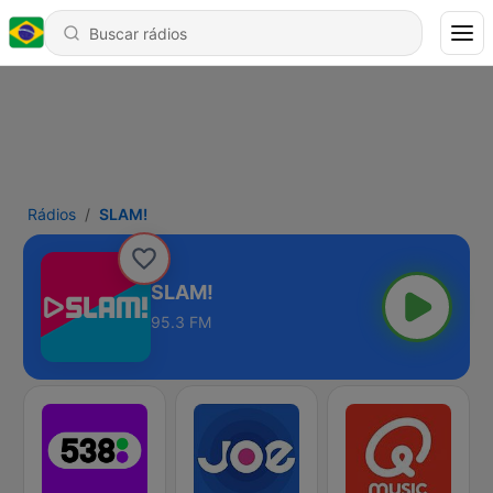
Rádios
SLAM!
SLAM!
95.3 FM