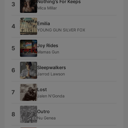
Nothing's For Keeps
3
Mica Millar
Emilia
4
YOUNG GUN SILVER FOX
Joy Rides
5
Mamas Gun
Sleepwalkers
6
Jarrod Lawson
Lost
7
Jalen N'Gonda
Outro
8
Nu Genea