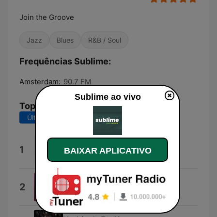
Join the Groove
Jazz
Blues
R&B / Soul
Frequências Sublime:
Amsterdam:
90.7 FM
Sublime ao vivo
Top Músicas
Últimos 7 dias
Últimos 30 dias
MAYBE.
1
BAIXAR APLICATIVO
SIENNA SPIRO
Dangerously Easy
2
Olivia Dean