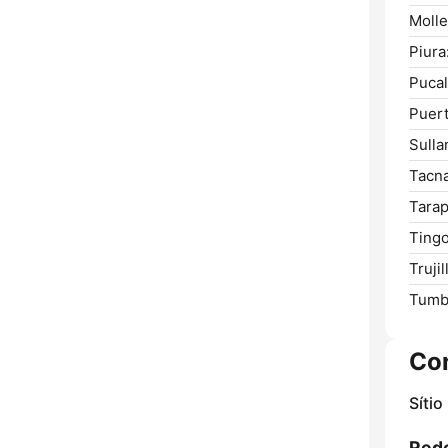
Molle
Piura
Pucal
Puer
Sulla
Tacna
Tarap
Tingo
Trujil
Tumb
Co
Sítio
Rede