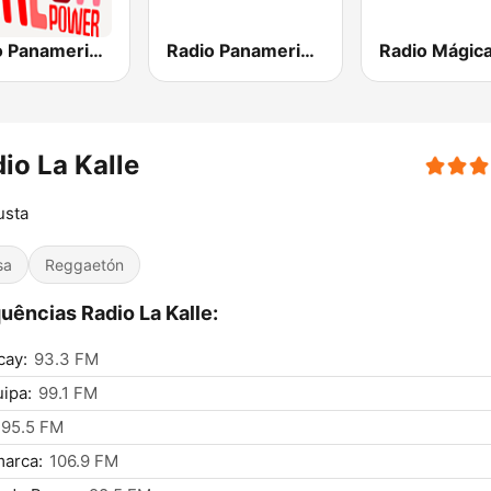
Radio Panamericana - Salsa Power
Radio Panamericana
io La Kalle
usta
sa
Reggaetón
uências Radio La Kalle:
cay:
93.3 FM
ipa:
99.1 FM
95.5 FM
arca:
106.9 FM