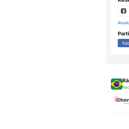
Atual
Part
Fa
Rá
Rad