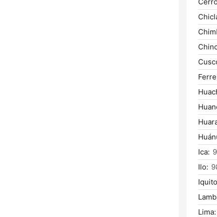
Cerro
Chicl
Chim
Chinc
Cusc
Ferre
Huac
Huan
Huara
Huán
Ica:
9
Ilo:
9
Iquito
Lamb
Lima: