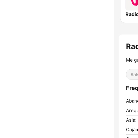
Rad
Me g
Sal
Freq
Aban
Arequ
Asia:
Cajam