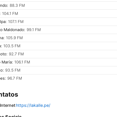
ndo:
88.3 FM
:
104.1 FM
lpa:
107.1 FM
to Maldonado:
99.1 FM
na:
105.9 FM
:
103.5 FM
oto:
92.7 FM
 María:
106.1 FM
lo:
93.5 FM
es:
96.7 FM
ntatos
 Internet
https://lakalle.pe/
s Sociais