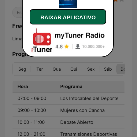
Esporte
BAIXAR APLICATIVO
Frequências Radio Ovación:
Lima:
620 AM
Programação
Seg
Ter
Qua
Qui
Sex
Sáb
Dom
Hora
Programa
07:00 - 09:00
Los Intocables del Deporte
09:00 - 10:00
Mujeres con Cancha
10:00 - 11:00
Debate Abierto
12:00 - 21:00
Transmisiones Deportivas