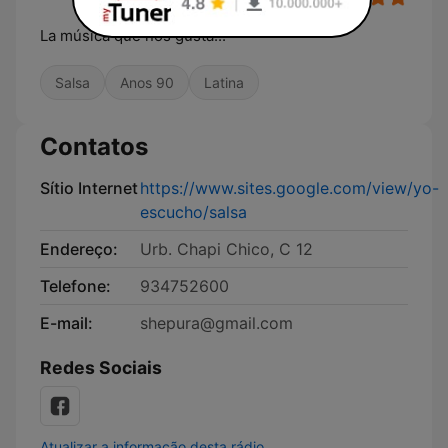
La música que nos gusta...
Salsa
Anos 90
Latina
Contatos
Sítio Internet
https://www.sites.google.com/view/yo-
escucho/salsa
Endereço:
Urb. Chapi Chico, C 12
Telefone:
934752600
E-mail:
shepura@gmail.com
Redes Sociais
Atualizar a informação desta rádio