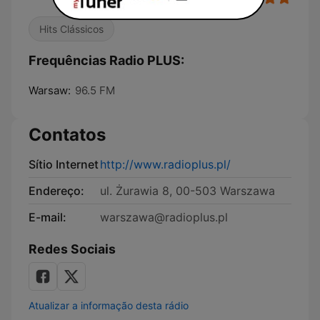
Hits Clássicos
Frequências Radio PLUS:
Warsaw:
96.5 FM
Contatos
Sítio Internet
http://www.radioplus.pl/
Endereço:
ul. Żurawia 8, 00-503 Warszawa
E-mail:
warszawa@radioplus.pl
Redes Sociais
Atualizar a informação desta rádio