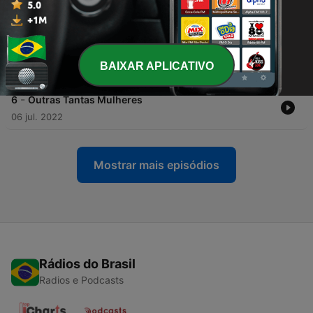
-
8
A Mulher da Casa Abandonada
20 jul. 2022
-
7
Um Fim que Não É Bem um Fim
BAIXAR APLICATIVO
13 jul. 2022
-
6
Outras Tantas Mulheres
06 jul. 2022
Mostrar mais episódios
Rádios do Brasil
Radios e Podcasts