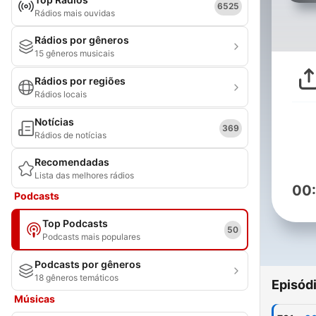
6525
Rádios mais ouvidas
Rádios por gêneros
15 gêneros musicais
Rádios por regiões
Rádios locais
Notícias
369
Rádios de notícias
Recomendadas
Lista das melhores rádios
00
Podcasts
Top Podcasts
50
Podcasts mais populares
Podcasts por gêneros
18 gêneros temáticos
Episód
Músicas