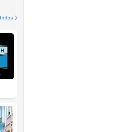
 todos
r