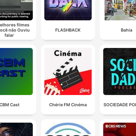
elhores filmes
você não Ouviu
FLASHBACK
Bahia
falar
CBM Cast
Chérie FM Cinéma
SOCIEDADE P