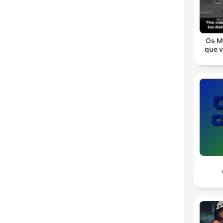
Os M
que 