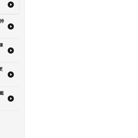
/weichung_official/
ng
主持
陳
更
鑑