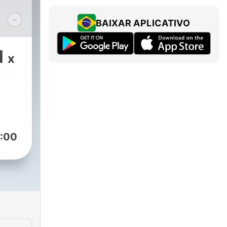
BAIXAR APLICATIVO
我的節
裡
1
x
說著
...
:00
======
@weichung_official_tv
weichunggo.official/