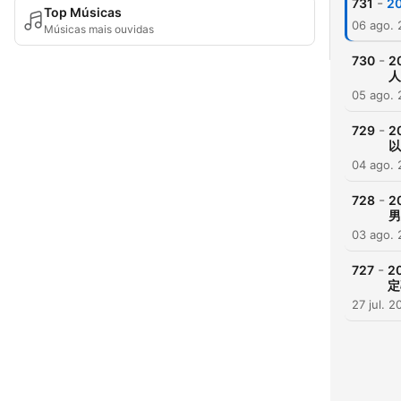
-
731
2
Top Músicas
06 ago.
Músicas mais ouvidas
-
730
2
人
05 ago.
-
729
2
以
04 ago.
-
728
2
男
03 ago.
-
727
2
定
27 jul. 2