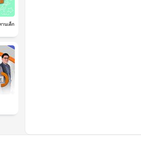
ิทานเด็ก