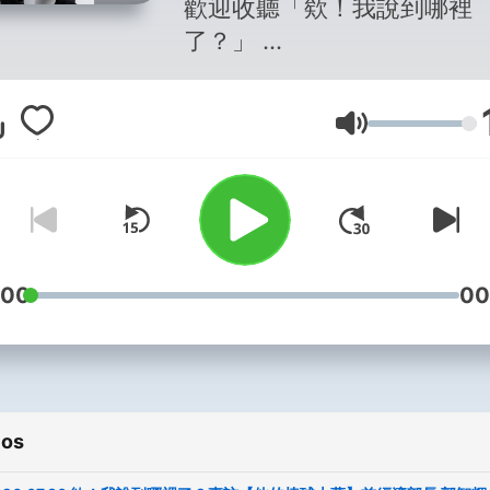
歡迎收聽「欸！我說到哪裡
了？」
欸......對對對！不要懷疑，
目名稱就叫「欸！我說到哪
Volume
了？」
因為我們這個年紀，很容易
說著，就不知道說到哪裡去了...
很高興跟大家又見面！
:00
00
==================
YouTube【王偉忠電視台】
https://www.youtube.com/
Facebook【王偉忠】
ios
https://www.facebook.com/
Instagram【王偉忠】