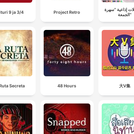
ت إذاعية "سهرة
ituri 9 ja 3/4
Project Retro
الجمعة"
Ruta Secreta
48 Hours
大V集