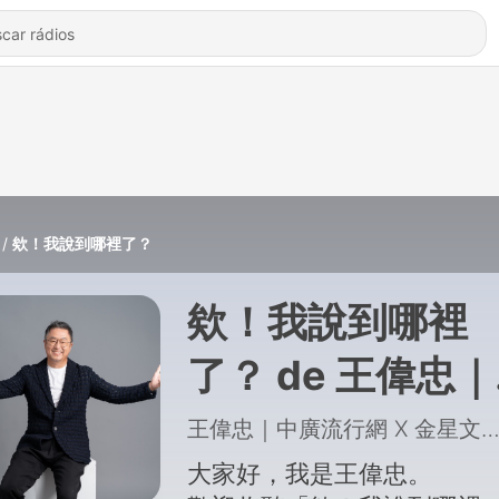
欸！我說到哪裡了？
欸！我說到哪裡
了？ de 王偉忠
廣流行網 X 金星
王偉忠｜中廣流行網 X 金星文
創
大家好，我是王偉忠。