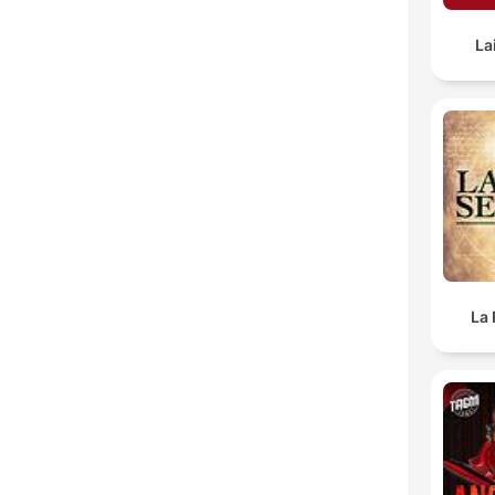
La
La 