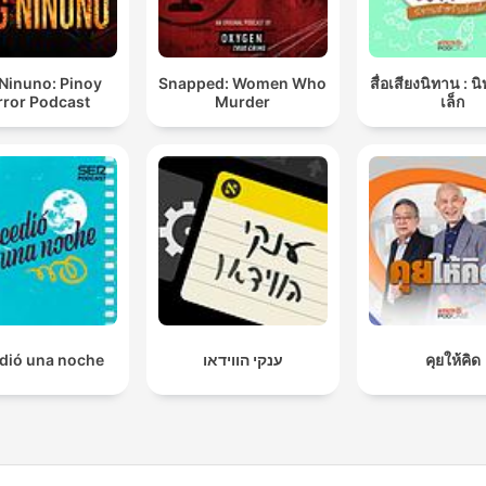
Ninuno: Pinoy
Snapped: Women Who
สื่อเสียงนิทาน : น
rror Podcast
Murder
เล็ก
dió una noche
ענקי הווידאו
คุยให้คิด