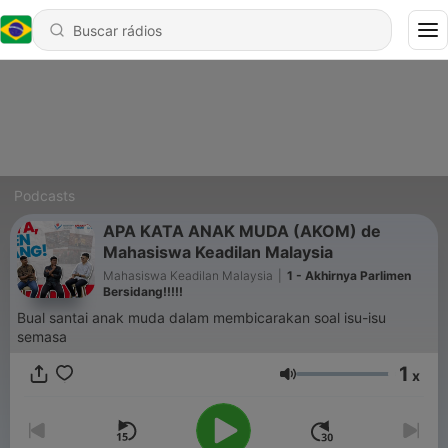
Podcasts
APA KATA ANAK MUDA (AKOM) de
Mahasiswa Keadilan Malaysia
Mahasiswa Keadilan Malaysia
|
1 - Akhirnya Parlimen
Bersidang!!!!!
Bual santai anak muda dalam membicarakan soal isu-isu
semasa
1
x
Volume