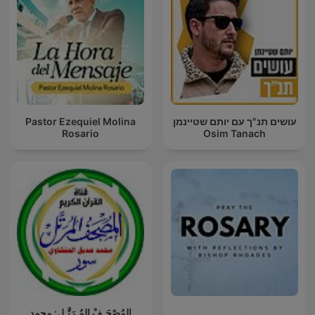
Pastor Ezequiel Molina
עושים תנ"ך עם יותם שטיינמן
Rosario
Osim Tanach
المُصْحَـفْ المُـرَتَّـل: محمد