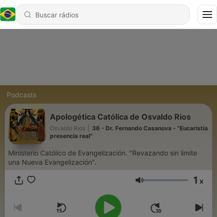
Podcasts
Apologética Católica de Osvaldo Rios
Osvaldo Rios
|
36 - Dr. Fernando Casanova - "Eucaristía
presencia real"
Ministerio Católico de Evangelización. "Revazando sin limite
una Nueva Evangelización".
1
x
Volume