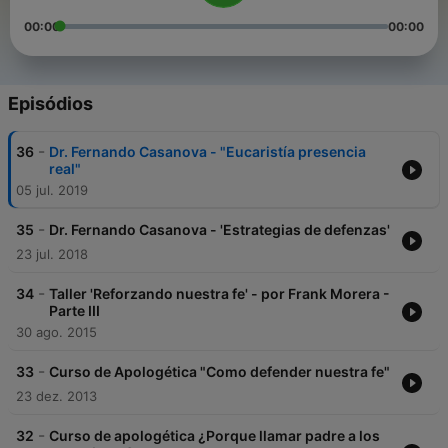
00:00
00:00
Episódios
-
36
Dr. Fernando Casanova - "Eucaristía presencia
real"
05 jul. 2019
-
35
Dr. Fernando Casanova - 'Estrategias de defenzas'
23 jul. 2018
-
34
Taller 'Reforzando nuestra fe' - por Frank Morera -
Parte III
30 ago. 2015
-
33
Curso de Apologética "Como defender nuestra fe"
23 dez. 2013
-
32
Curso de apologética ¿Porque llamar padre a los