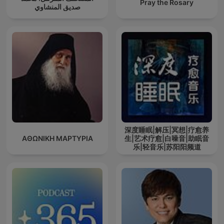
Pray the Rosary
صديق المنشاوي
深度睡眠|解压|冥想|疗愈养
ΑΘΩΝΙΚΗ ΜΑΡΤΥΡΙΑ
生|艺术疗愈|白噪音|助眠音
乐|轻音乐|苏阳阳频道