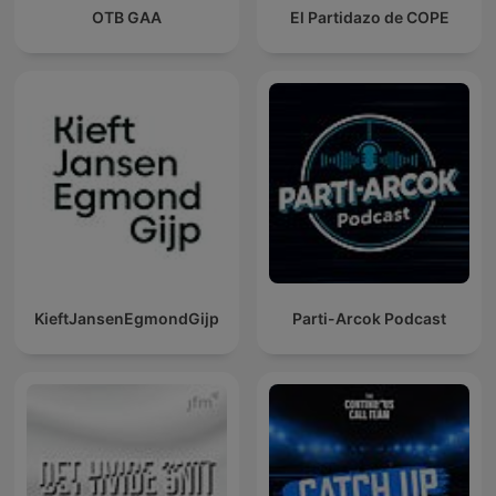
OTB GAA
El Partidazo de COPE
KieftJansenEgmondGijp
Parti-Arcok Podcast