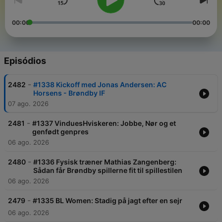
00:00
00:00
Episódios
-
2482
#1338 Kickoff med Jonas Andersen: AC
Horsens - Brøndby IF
07 ago. 2026
-
2481
#1337 VinduesHviskeren: Jobbe, Nør og et
genfødt genpres
06 ago. 2026
-
2480
#1336 Fysisk træner Mathias Zangenberg:
Sådan får Brøndby spillerne fit til spillestilen
06 ago. 2026
-
2479
#1335 BL Women: Stadig på jagt efter en sejr
06 ago. 2026