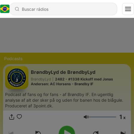
Podcasts
BrøndbyLyd de BrøndbyLyd
BrøndbyLyd
|
2482 - #1338 Kickoff med Jonas
Andersen: AC Horsens - Brøndby IF
Podcast af fans og for fans - af Brøndby IF. En ugentlig
analyse af alt der sker på og uden for banen hos de blågule.
Produceret af 3point.dk.
1
x
Volume