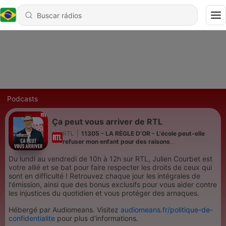
Podcasts
Ça peut vous arriver de RTL
RTL
|
11305 - LA RÈGLE D'OR - L'école peut-elle
refuser mon enfant pour des raisons
administratives ?
Du lundi au vendredi de 10h à 12h sur RTL, Julien Courbet est
votre allié et se bat pour faire respecter les droits de ceux qui
sont en difficulté ! Retrouvez chaque jour les intégrales de
l'émission, ainsi que des bonus exclusifs pour vous aider contre
les injustices du quotidien et vous protéger des arnaques.
Hébergé par Audiomeans. Visitez
audiomeans.fr/politique-de-
confidentialite
pour plus d'informations.