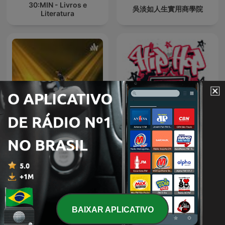
30:MIN - Livros e
吳淡如人生實用商學院
Literatura
Hoponopono e seu
Hip Hop
significado
BAIXAR APLICATIVO