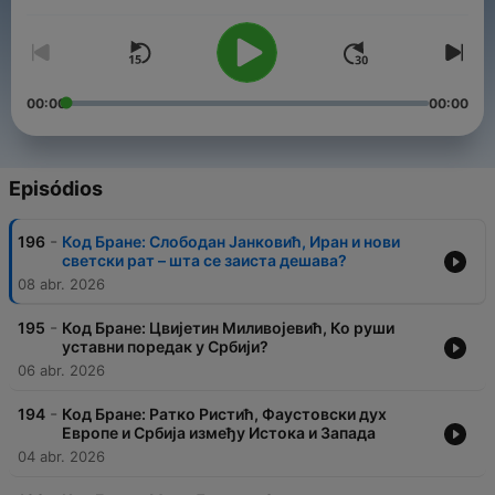
Volume
00:00
00:00
Episódios
-
196
Код Бране: Слободан Јанковић, Иран и нови
светски рат – шта се заиста дешава?
08 abr. 2026
-
195
Код Бране: Цвијетин Миливојевић, Ко руши
уставни поредак у Србији?
06 abr. 2026
-
194
Код Бране: Ратко Ристић, Фаустовски дух
Европе и Србија између Истока и Запада
04 abr. 2026