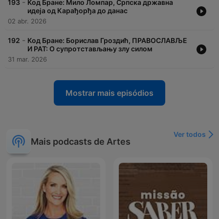
-
193
Код Бране: Мило Ломпар, Српска државна
идеја од Карађорђа до данас
02 abr. 2026
-
192
Код Бране: Борислав Гроздић, ПРАВОСЛАВЉЕ
И РАТ: О супротстављању злу силом
31 mar. 2026
Mostrar mais episódios
Ver todos
Mais podcasts de Artes