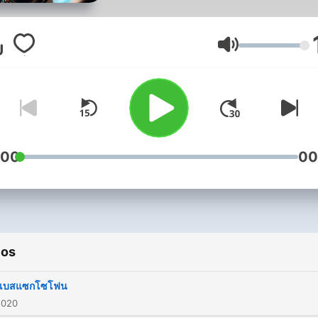
Volume
:00
00
ios
5เบสแซกโซโฟน
2020