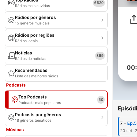
6520
Rádios mais ouvidas
Rádios por gêneros
15 gêneros musicais
Rádios por regiões
Rádios locais
Notícias
369
Rádios de notícias
00
Recomendadas
Lista das melhores rádios
Podcasts
Top Podcasts
50
Podcasts mais populares
Episód
Podcasts por gêneros
18 gêneros temáticos
-
7
Ep.
Músicas
20 set. 