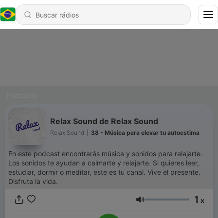
Podcasts
Relax Sound de Relax Sound
Relax Sound
|
38 - Música para elevar tu autoestima
En este podcast encontrarás música y sonidos para relajarte.
Los sonidos te ayudan a calmarte y relajarte. Si quieres leer,
estudiar, dormir o meditar, este es tu canal. Vive el presente.
Disfruta la vida.
1
x
Volume