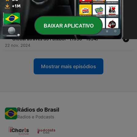
-
3
Ep 2: Futebol e Política - Da Ascensão das
Ditaduras à Influência Governamental (1958 -
1982)
22 nov. 2024
BAIXAR APLICATIVO
-
2
Ep 1: A Copa do Mundo: Um Espelho da História
Global através do Futebol - (1930 - 1954)
22 nov. 2024
Mostrar mais episódios
Rádios do Brasil
Radios e Podcasts