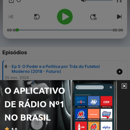
1
x
Volume
00:00
00:00
Episódios
-
6
Ep 5: O Poder e a Política por Trás do Futebol
Moderno (2018 - Futuro)
25 nov. 2024
-
5
Ep 4: Ecos de Mudança - Do Solo Africano às
Manifestações Brasileiras (2006 - 2014)
23 nov. 2024
-
4
Ep 3: A Queda de Muros e a Unificação no Futebol
(1986 - 2002)
23 nov. 2024