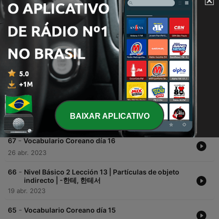
00:00
00:00
Episódios
-
69
Vocabulario Coreano día 17
30 ago. 2023
-
68
Nivel Básico 2 Lección 14 | Partículas de método o
formas | -(으)로
BAIXAR APLICATIVO
24 ago. 2023
-
67
Vocabulario Coreano día 16
26 abr. 2023
-
66
Nivel Básico 2 Lección 13 | Partículas de objeto
indirecto | -한테, 한테서
19 abr. 2023
-
65
Vocabulario Coreano día 15