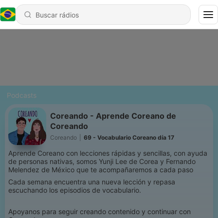
Podcasts
Coreando - Aprende Coreano de
Coreando
Coreando
|
69 - Vocabulario Coreano día 17
Aprende Coreano con lecciones rápidas y sencillas, con ayuda
de personas nativas, somos Yunji Lee de Corea y Fernando
Melendez de México que te acompañaremos a cada paso
Cada semana encuentra una nueva lección y repasa
escuchando los episodios de vocabulario.
Apoyanos para seguir creando contenido y continuar con