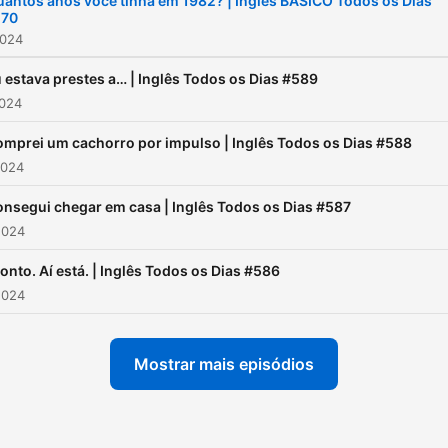
antos anos você tinha em 1982? | Inglês BÁSICO Todos os Dias
170
2024
 estava prestes a… | Inglês Todos os Dias #589
2024
mprei um cachorro por impulso | Inglês Todos os Dias #588
2024
nsegui chegar em casa | Inglês Todos os Dias #587
2024
onto. Aí está. | Inglês Todos os Dias #586
2024
Mostrar mais episódios