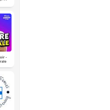
oir -
rale