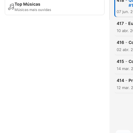
-
418
Qu
Top Músicas
#
Músicas mais ouvidas
07 jun. 
-
417
Eu
10 abr. 
-
416
Co
02 abr. 
-
415
Co
14 mar. 
-
414
Pr
12 mar. 