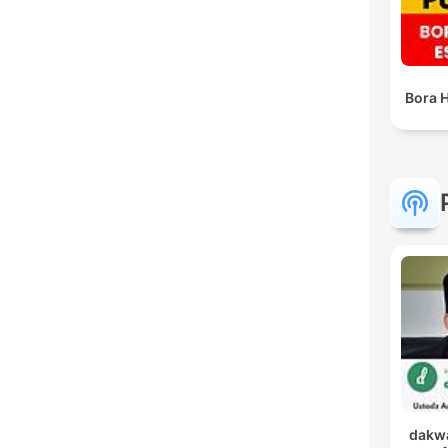
Bora 
dakwa