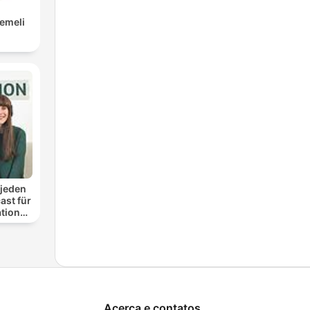
Eemeli
 jeden
ast für
ationen
nung
Acerca e contatos