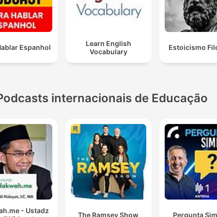
Learn English
Hablar Espanhol
Estoicismo Fil
Vocabulary
Podcasts internacionais de Educação
h.me - Ustadz
The Ramsey Show
Pergunta Sim