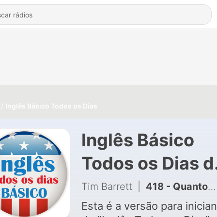
Inglês Básico Todos os Dias
Inglês Básico
Todos os Dias d
Tim Barrett
Tim Barrett
|
418 - Quantos anos você tinha em 1982? | Inglês BÁSICO Todos os Dias #170
Esta é a versão para inicia