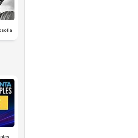
osofia
ples