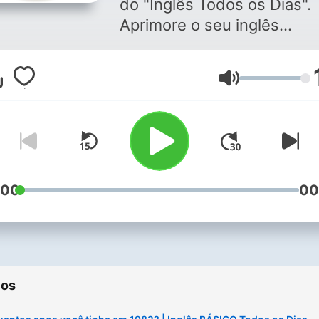
do "Inglês Todos os Dias".
Aprimore o seu inglês
diáriamente com estes min
podcasts de 5 minutos co
Volume
professor Tim Barrett de
www.domineingles.com.br.
Aprenda inglês do dia a dia
estruturas básicas no inglê
expressões, phrasal verbs,
preposições, collocations 
:00
00
muito mais!
ios