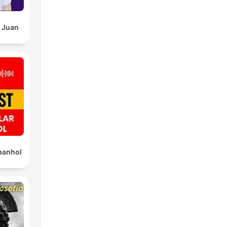
 Juan
panhol