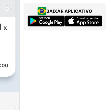
BAIXAR APLICATIVO
i-
m o
1
x
,
s,
e
:00