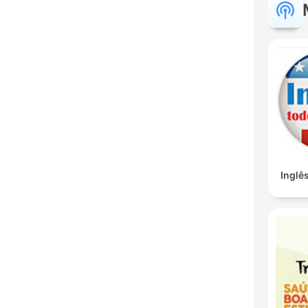
Inglê