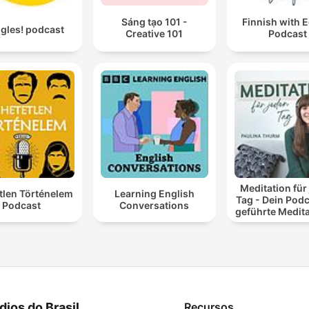
Sáng tạo 101 -
Finnish with 
ngles! podcast
Creative 101
Podcast
Meditation für
tlen Történelem
Learning English
Tag - Dein Podc
Podcast
Conversations
geführte Medit
und Entspan
dios do Brasil
Recursos