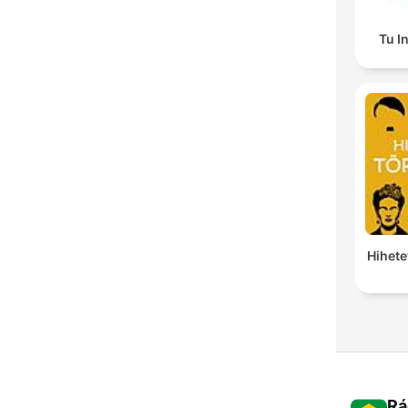
Tu I
Hihete
Rá