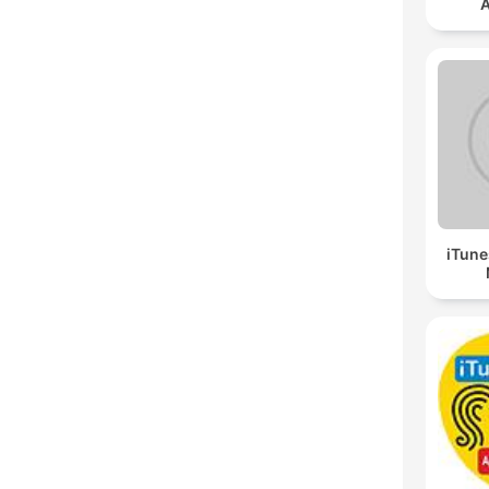
A
iTune