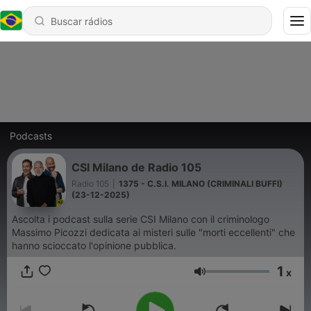
Podcasts
CSI Milano de Radio 105
Radio 105
|
1375 - C.S.I. MILANO (CRIMINALI BUFFI)
(23-12-2025)
Ascolta i podcast sulla serie CSI Milano con il criminologo
Massimo Picozzi dedicata ai misteri sulle "morti eccellenti" che
hanno scioccato l'opinione pubblica.
1
x
Volume