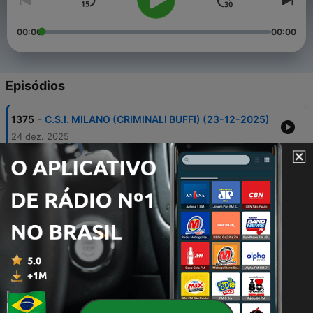
00:00
00:00
Episódios
-
1375
C.S.I. MILANO (CRIMINALI BUFFI) (23-12-2025)
24 dez. 2025
-
1374
C.S.I. MILANO (CARIL) (16-12-2025)
17 dez. 2025
-
1373
C.S.I. MILANO (TRUE CRIME) (02-12-2025)
03 dez. 2025
-
1372
C.S.I. MILANO (EZZELINO) (25-11-2025)
26 nov. 2025
-
1371
C.S.I. MILANO (NERONE) (18-11-2025)