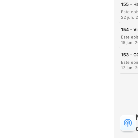
-
155
Ha
22 jun. 
-
154
Vi
15 jun. 
-
153
C
13 jun. 
C
Dest