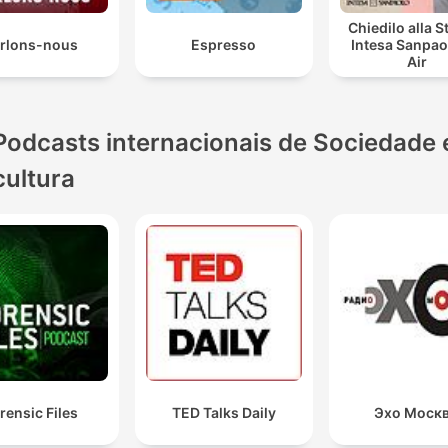
Chiedilo alla S
rlons-nous
Espresso
Intesa Sanpao
Air
Podcasts internacionais de Sociedade 
cultura
rensic Files
TED Talks Daily
Эхо Моск