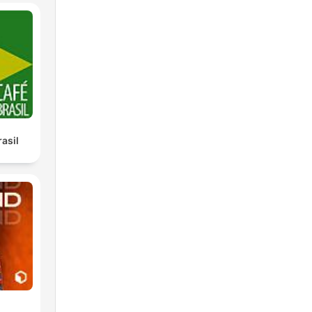
van
l.
r
asil
or
que