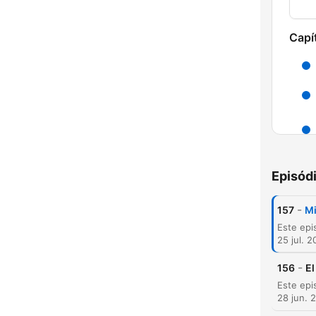
Capí
Episód
-
157
Mi
25 jul. 
-
156
El
28 jun. 