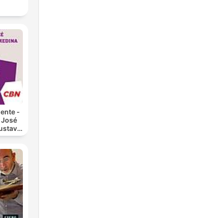
,
A,
ión
ente -
 José
ustavo