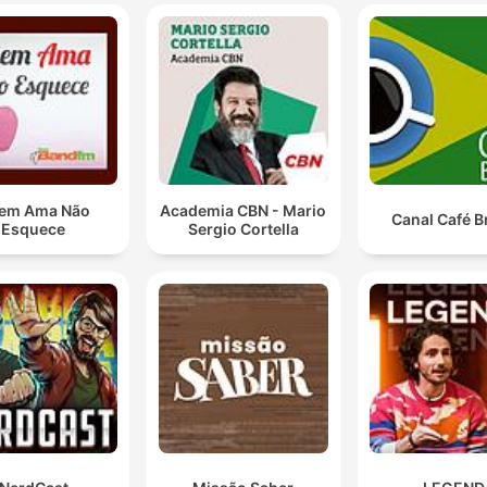
Y nos dice, perder la esperanza. A vuestro amigo lo 
a matar.
00:05:25 · Un testimonio describe el momento devastador en
que se comunica la gravedad de la situación política y persona
El gobierno no acepta chantajes, no podemos acepta
chantajes, pero vamos a hacer lo imposible porque
Miguel Ángel Blanco se salve.
em Ama Não
Academia CBN - Mario
Canal Café Br
Esquece
Sergio Cortella
00:26:41 · Se cita la declaración oficial del Gobierno para
reafirmar su postura ante la presión de ETA.
Primero, deshumanizas a tu enemigo y después pides
su aniquilación.
00:39:23 · Se describe la metodología psicológica utilizada p
ETA para justificar sus acciones violentas.
El hijo de su vida, el hijo de su corazón ha fallecido, 