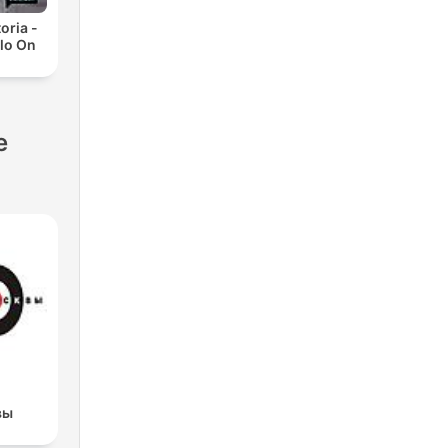
toria -
lo On
e
вы