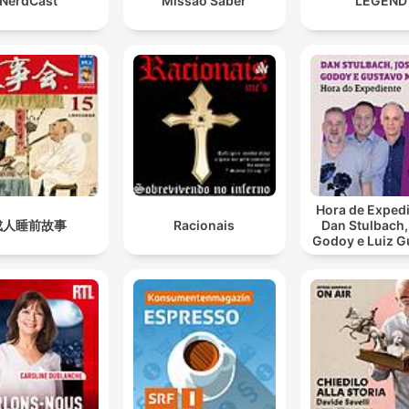
NerdCast
Missão Saber
LEGEND
está viendo respirar a un cuerpo de manera mecánica
pero que él realmente ya ha fallecido.
01:12:03 · Se describe la desgarradora comunicación de la
muerte de Miguel Ángel Blanco a sus padres.
Si la muerte de mi hijo ha servido para acabar con ET
bienvenida sea.
01:29:07 · La madre de Miguel expresa una frase de resignac
y propósito ante el sacrificio de su hijo.
Hora de Expedi
成人睡前故事
Racionais
Dan Stulbach,
Godoy e Luiz G
Medina