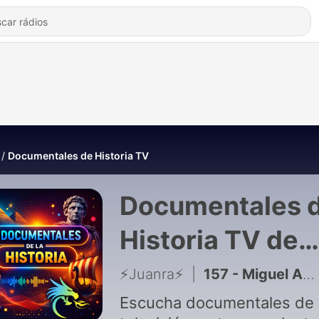
Documentales de Historia TV
Documentales 
Historia TV de
⚡️Juanra⚡️
⚡️Juanra⚡️
|
157 - Miguel Angel blanco
Escucha documentales de 