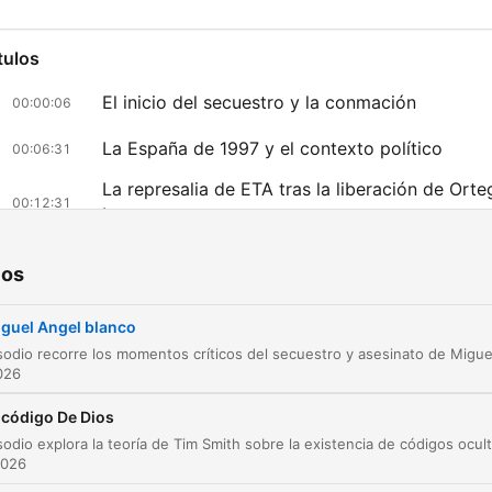
tulos
El inicio del secuestro y la conmación
00:00:06
La España de 1997 y el contexto político
00:06:31
La represalia de ETA tras la liberación de Orte
00:12:31
Lara
El momento del secuestro y recuerdos person
00:16:55
ios
La respuesta social y la movilización contra el
00:23:40
terrorismo
guel Angel blanco
La postura del Gobierno y la tensión política
00:25:41
2026
La búsqueda a contrarreloj y el papel de los
 código De Dios
00:31:14
medios
2026
La búsqueda y la movilización social
00:33:16