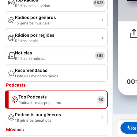
6525
Rádios mais ouvidas
Rádios por gêneros
15 gêneros musicais
Rádios por regiões
Rádios locais
Notícias
369
Rádios de notícias
Recomendadas
Lista das melhores rádios
00
Podcasts
Top Podcasts
50
Podcasts mais populares
Podcasts por gêneros
18 gêneros temáticos
Re
Músicas