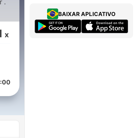
 .
BAIXAR APLICATIVO
1
x
:00