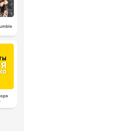
Rumble
горя
о