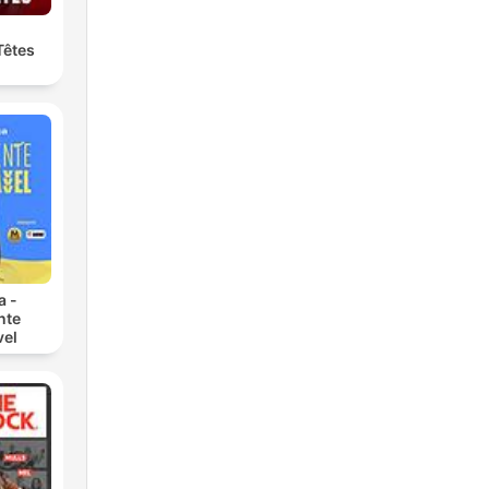
Têtes
a -
nte
vel