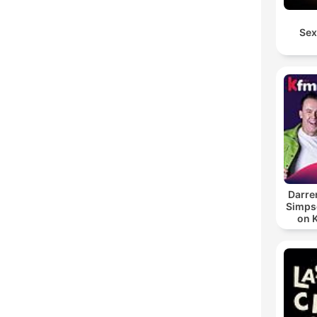
Sex
Darre
Simpso
on 