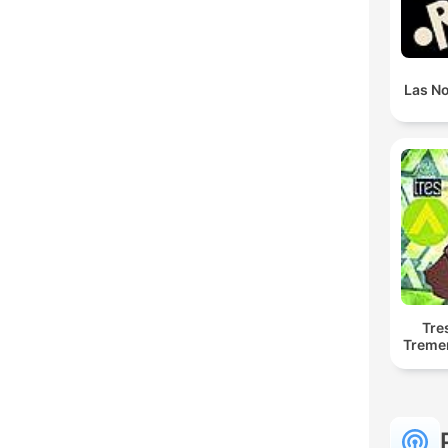
Las N
Tre
Treme