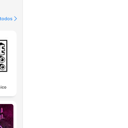
 todos
sico