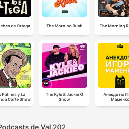
oches de Ortega
The Morning Rush
The Morning 
s Patines y La
The Kyle & Jackie O
Анекдоты И
nda Corte Show
Show
Маменк
Podcasts de Val 202