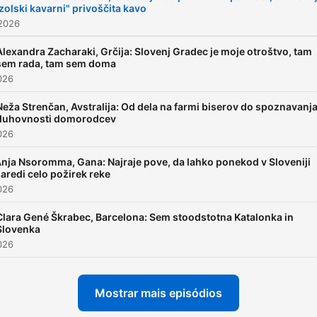
izolski kavarni" privoščita kavo
 2026
Alexandra Zacharaki, Grčija: Slovenj Gradec je moje otroštvo, tam
sem rada, tam sem doma
2026
Neža Strenčan, Avstralija: Od dela na farmi biserov do spoznavanj
duhovnosti domorodcev
2026
nja Nsoromma, Gana: Najraje pove, da lahko ponekod v Sloveniji
aredi celo požirek reke
2026
Clara Gené Škrabec, Barcelona: Sem stoodstotna Katalonka in
Slovenka
2026
Mostrar mais episódios