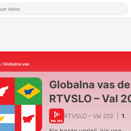
Globalna vas
Globalna vas de
RTVSLO – Val 2
RTVSLO – Val 202
|
1404 - Walter in Kristine Šuber, Avstralija: Še preden razpakirata, si v "svoji izolski kavarni" privoščita kavo