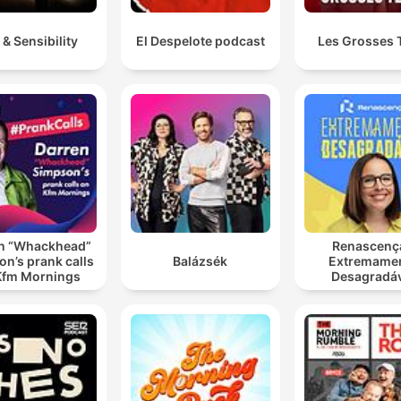
 & Sensibility
El Despelote podcast
Les Grosses 
n “Whackhead”
Renascenç
n’s prank calls
Balázsék
Extremame
Kfm Mornings
Desagradá