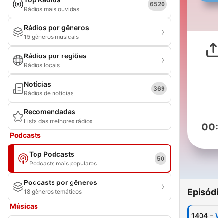
6520
Rádios mais ouvidas
Rádios por gêneros
15 gêneros musicais
Rádios por regiões
Rádios locais
Notícias
369
Rádios de notícias
Recomendadas
Lista das melhores rádios
00
Podcasts
Top Podcasts
50
Podcasts mais populares
Podcasts por gêneros
Episód
18 gêneros temáticos
Músicas
-
1404