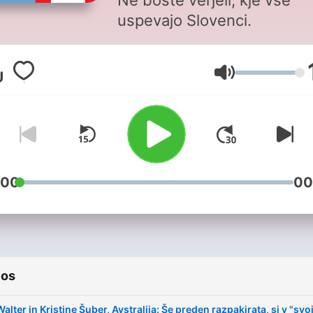
Ne boste verjeli, kje vse
uspevajo Slovenci.
Volume
:00
00
ios
Walter in Kristine Šuber, Avstralija: Še preden razpakirata, si v "svoj