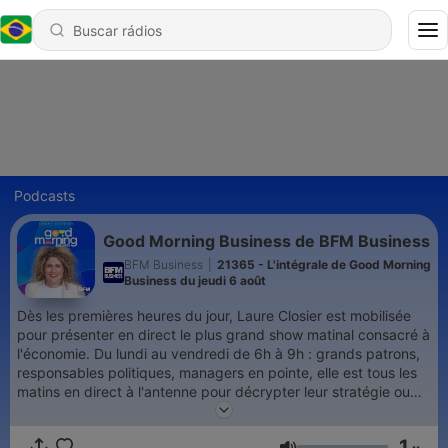
Podcasts
Good Morning Business de BFM Business
BFM Business
|
21365 - L'intégrale de Good Morning
Business du jeudi 6 août
Dès les premières heures du jour, Laure Closier est mobilisée
pour présenter en direct le plus grand show matinal consacré à
l'économie. Du lundi au vendredi de 6h à 9h : grands patrons,
responsables politiques, managers en pointe, elle est tous les
matins en direct à l'antenne pour décrypter leur stratégie ou
commenter l'actualité. Good Morning Business, la garantie de
tout savoir, tout connaître sur l'actu business avant d'aller
1