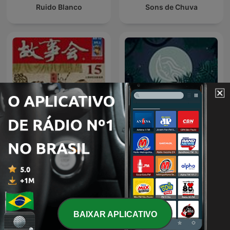
Ruido Blanco
Sons de Chuva
Sons para relaxar | by
成人睡前故事
Relaxing White Noise
BAIXAR APLICATIVO