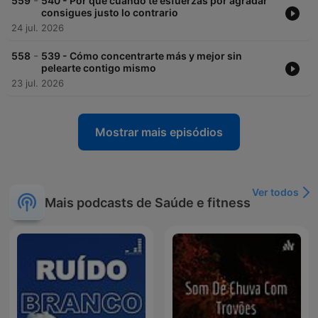
-
559
540 - Por qué cuando te esfuerzas por agradar
¿Te apuntas?
consigues justo lo contrario
24 jul. 2026
Conviértete en un supporter de este podcast:
-
558
539 - Cómo concentrarte más y mejor sin
https://www.spreaker.com/podcast/ideas-para-vivir-mejor-
pelearte contigo mismo
-5343176/support
.
23 jul. 2026
Mostrar mais episódios
Ver todos
Mais podcasts de Saúde e fitness