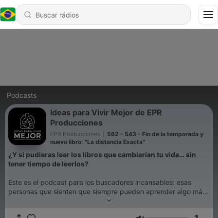
Podcasts
Ideas para Vivir Mejor de EPR
Producciones
EPR Producciones
|
562 - 543 - Fin de la temporada y
nuevo libro: "La distancia Exacta"
¿Y si pudieras leer los libros que cambiarían tu vida… sin
tener tiempo de leerlos?
Este es el podcast para los buscadores incansables: esas
personas que sienten que siempre pueden aprender algo más,
crecer un poco más y vivir mejor, pero que no siempre
encuentran el rato para sentarse con un libro.