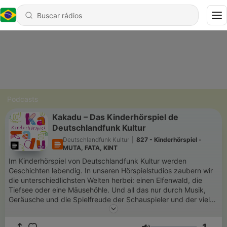
Podcasts
Kakadu – Das Kinderhörspiel de
Deutschlandfunk Kultur
Deutschlandfunk Kultur
|
827 - Kinderhörspiel -
MUTA, FATA, KINT
Im Kinderhörspiel von Deutschlandfunk Kultur werden
Geschichten lebendig. In unseren Hörspielstudios zaubern wir
die unterschiedlichsten Welten herbei: einen Elfenwald, die
Tiefsee oder eine Mäusehöhle. Und all das nur durch Musik,
Geräusche und die Spielfreude der Schauspieler und der vielen
begabten Kinder. Unsere Geschichten eignen sich meist für
Hörer ab 7 Jahren.