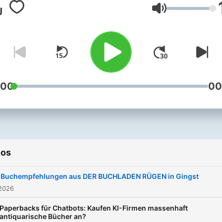
der Flut der
Volume
Neuerscheinungen nicht
überrollen, sondern reitet 
Welle: Romane, Sachbüche
oder Kinderbücher, Comics
Klassiker und Kochbücher.
wählen aus. Und wir sprec
:00
00
darüber.
ios
Buchempfehlungen aus DER BUCHLADEN RÜGEN in Gingst
 2026
Paperbacks für Chatbots: Kaufen KI-Firmen massenhaft
antiquarische Bücher an?