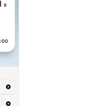
1
x
die
r
,
 Wir
hen
:00