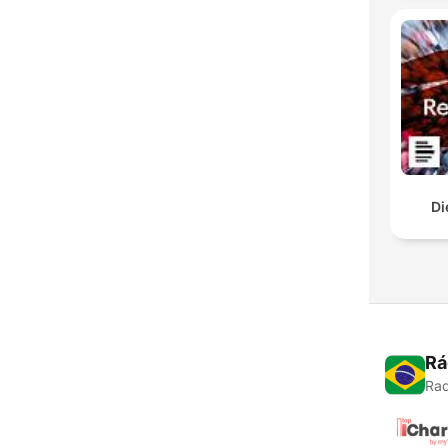
Di
Rá
Rad