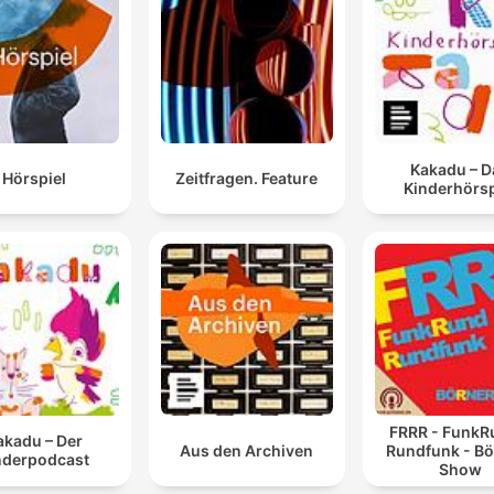
Kakadu – D
Hörspiel
Zeitfragen. Feature
Kinderhörsp
FRRR - FunkR
akadu – Der
Aus den Archiven
Rundfunk - Bö
nderpodcast
Show