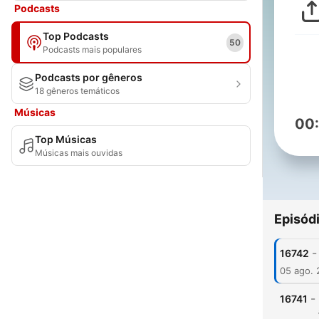
Podcasts
Top Podcasts
50
Podcasts mais populares
Podcasts por gêneros
18 gêneros temáticos
Músicas
00
Top Músicas
Músicas mais ouvidas
Episód
-
16742
05 ago.
-
16741