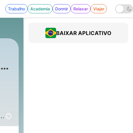
Trabalho
Academia
Dormir
Relaxar
Viajar
BAIXAR APLICATIVO
nk
tur
|
16742 - Buchempfehlungen aus DER BUCHL
on