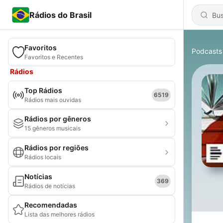
Rádios do Brasil
Favoritos
Podcasts
Favoritos e Recentes
Rádios
Top Rádios
6519
Rádios mais ouvidas
Rádios por gêneros
15 gêneros musicais
Rádios por regiões
Rádios locais
Notícias
369
Rádios de notícias
Recomendadas
Lista das melhores rádios