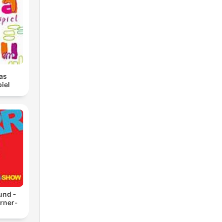
as
iel
und -
rner-