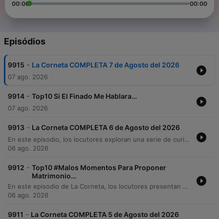
00:00
00:00
Episódios
-
9915
La Corneta COMPLETA 7 de Agosto del 2026
07 ago. 2026
-
9914
Top10 Si El Finado Me Hablara…
07 ago. 2026
-
9913
La Corneta COMPLETA 6 de Agosto del 2026
En este episodio, los locutores exploran una serie de curiosidades y datos sorprendentes, desde teorías sobre trasplantes de órganos y la falta de validez científica de los polígrafos, hasta el origen real de diversas celebridades que no son mexicanas. El programa también analiza el uso de palabras prohibidas en aviones y la riqueza del léxico mexicano a través del Diccionario de Mexicanismos. Finalmente, los presentadores comparten anécdotas cómicas sobre situaciones inapropiadas para proponer matrimonio y reflexionan sobre temas de identidad y cultura popular.
06 ago. 2026
-
9912
Top10 #Malos Momentos Para Proponer
Matrimonio…
En este episodio de La Corneta, los locutores presentan un ranking humorístico titulado "Malos Momentos para Proponer Matrimonio". El programa comienza con una anécdota personal sobre una propuesta de matrimonio creativa realizada en una sala de rayos X utilizando una placa de tórax. Posteriormente, se recorre un top ten de situaciones cómicas y absurdas que incluyen desde errores de nombre hasta propuestas en consultorios médicos o durante turbulencias de avión. El contenido mantiene un tono de comedia de sketches con interacciones dinámicas entre los conductores.
06 ago. 2026
-
9911
La Corneta COMPLETA 5 de Agosto del 2026