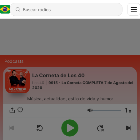
Podcasts
La Corneta de Los 40
Los 40
|
9915 - La Corneta COMPLETA 7 de Agosto del
2026
Música, actualidad, estilo de vida y humor
1
x
Volume