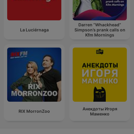
Darren “Whackhead”
La Luciérnaga
Simpson’s prank calls on
Kfm Mornings
Анекдоты Игоря
RIX MorronZoo
Маменко