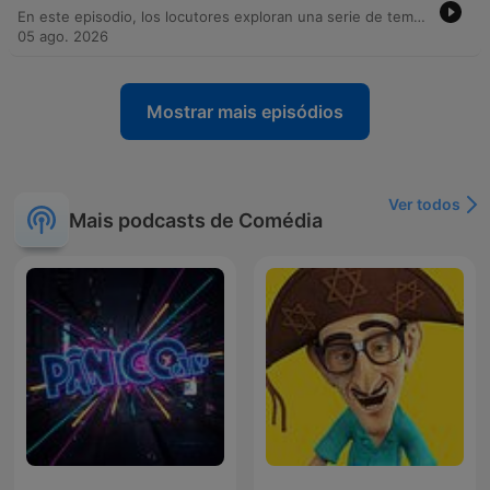
En este episodio, los locutores exploran una serie de temas curiosos que van desde la administración de gatos en Palacio Nacional hasta las implicaciones biológicas del olfato y la tendencia de TikTok conocida como 'vabbing'. A través de un recorrido por datos geográficos, experimentos psicológicos sobre el complejo napoleónico y la ciencia detrás de los gases intestinales, se analizan comportamientos humanos y percepciones sociales. El programa también ofrece una sección de humor con un listado de frases ingeniosas para ganar discusiones, reflexionando sobre el manejo del enojo como una señal de alerta y la importancia de mantener la calma. El episodio concluye con reflexiones personales y analogías cómicas sobre las relaciones y la vida cotidiana.
05 ago. 2026
Mostrar mais episódios
Ver todos
Mais podcasts de Comédia