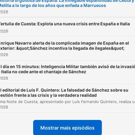
istoria orgullosa de España: La innegable españolidad de Ceuta y
elilla a lo largo de los años que enfada a Marruecos
2026
Tertulia de Cuesta: Explota una nueva crisis entre España e Italia
2026
Enrique Navarro alerta de la complicada imagen de España en el
xterior: &quot;Sánchez incentiva la llegada de ilegales&quot;
2026
l día en 15 minutos: Inteligencia Militar también avisó de la invasi
 Italia no cede ante el chantaje de Sánchez
2026
l editorial de Luis F. Quintero: La falsedad de Sánchez sobre su
estión frente a las crisis y la verdadera realidad
O programa Noite de Cuesta, apresentado por Luís Fernando Quin
2026
Mostrar mais episódios