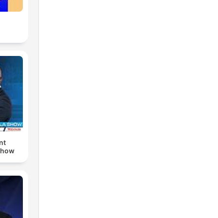
nt
Show