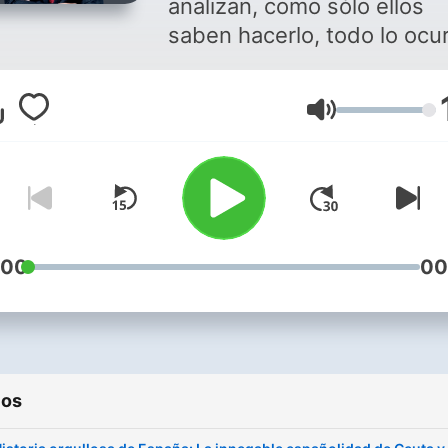
analizan, como sólo ellos
saben hacerlo, todo lo ocu
durante la jornada... y lo q
está por ocurrir: claves,
Volume
investigación, voces y
protagonistas de la actuali
:00
00
ios