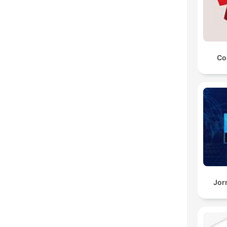
Co
Jor