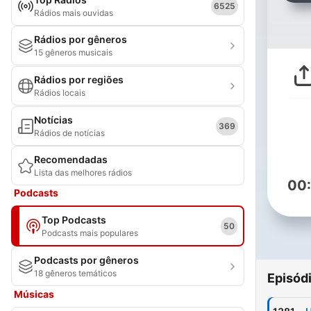
6525
Rádios mais ouvidas
Rádios por gêneros
15 gêneros musicais
Rádios por regiões
Rádios locais
Notícias
369
Rádios de notícias
Recomendadas
Lista das melhores rádios
00
Podcasts
Top Podcasts
50
Podcasts mais populares
Podcasts por gêneros
18 gêneros temáticos
Episód
Músicas