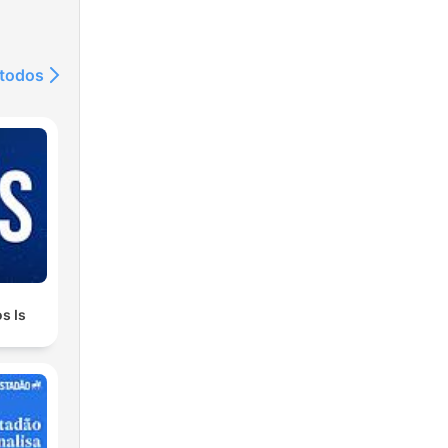
 todos
s Is