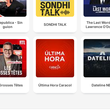
epublica - Sin
The Last Word
SONDHI TALK
guion
Lawrence O’Do
Grosses Têtes
Última Hora Caracol
Dateline N