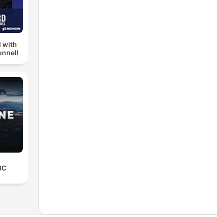
 with
nnell
BC