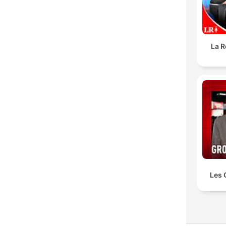
La R
Les 