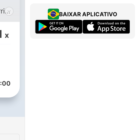
rrido
BAIXAR APLICATIVO
ue
1
x
dad.
:00