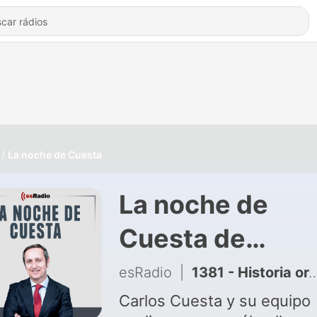
La noche de Cuesta
La noche de
Cuesta de
esRadio
esRadio
|
1381 - Historia orgullosa de España: La innegable españolidad de Ceuta y Melilla a lo largo de los años que enfada a Marruecos
Carlos Cuesta y su equipo