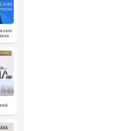
sa com
azza
anhã