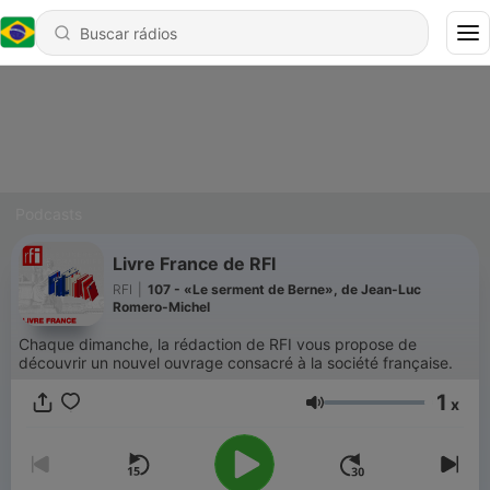
Podcasts
Livre France de RFI
RFI
|
107 - «Le serment de Berne», de Jean-Luc
Romero-Michel
Chaque dimanche, la rédaction de RFI vous propose de
découvrir un nouvel ouvrage consacré à la société française.
1
x
Volume