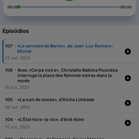
00:00
00:00
Episódios
-
107
«Le serment de Berne», de Jean-Luc Romero-
Michel
22 out. 2023
-
106
Avec «Corps noirs», Christelle Bakima Poundza
interroge la place des femmes noires dans la
mode
15 out. 2023
-
105
«La nuit de noces», d'Aïcha Limbada
08 out. 2023
-
104
«L’État hors-la-loi», d'Arié Alimi
01 out. 2023