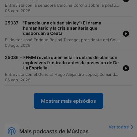
Entrevista con la senadora Carolina Corcho sobre la postura del Pacto Histórico frente a la toma de posesión del presidente Abelardo de la Espriella. La senadora explica las razones por las cuales la bancada opositora no asistirá a la ceremonia en Cali, calificando su ausencia como un acto de protesta constitucional ante anuncios presidenciales que considera contrarios a la democracia y a las relaciones internacionales de Colombia. El diálogo aborda también la intención de realizar actos de protesta en el Capitolio Nacional y la controversia generada por las recomendaciones de seguridad de la Policía Nacional. Se discute la tensión entre las medidas preventivas de la fuerza pública para evitar disturbios en Bogotá y el derecho constitucional a la reunión y la opinión parlamentaria.
06 ago. 2026
-
25037
"Parecía una ciudad sin ley": El drama
humanitario y la crisis sanitaria que
desbordan a Ceuta
El doctor José Enrique Roviral Tarango, presidente del Colegio Oficial de Médicos de Ceuta, analiza la grave crisis humanitaria y sanitaria que atraviesa la ciudad tras la incursión masiva de migrantes desde Marruecos. El entrevistado describe un escenario de caos inicial con cifras de fallecidos por aplastamiento y ahogamiento, así como las complicaciones médicas actuales derivadas de lesiones, infecciones y el riesgo de enfermedades como el tétano o el cólera. La conversación aborda la precariedad en la atención a menores, los dilemas éticos del personal sanitario ante la falta de tutores legales y la sensación de inseguridad y ausencia del Estado que ha vivido la población local.
06 ago. 2026
-
25036
FFMM revela quién estaría detrás de plan con
explosivos frustrado antes de posesión de De
La Espriella
Entrevista con el General Hugo Alejandro López, Comandante General de las Fuerzas Militares de Colombia, sobre el despliegue de seguridad en el occidente del país. El General detalla los operativos para garantizar la estabilidad durante la posesión del presidente electo Abelardo de la Espriella, destacando la incautación de media tonelada de explosivos en Santander de Quilichao vinculada a estructuras del Gabor Residual del BOJA y el terrorista Mordisco. La conversación aborda las medidas de inteligencia para prevenir ataques con drones, la restricción del espacio aéreo en Cali y el estado de alerta nacional mediante un acuartelamiento de primer grado para proteger las instituciones durante los eventos oficiales.
06 ago. 2026
Mostrar mais episódios
Ver todos
Mais podcasts de Músicas