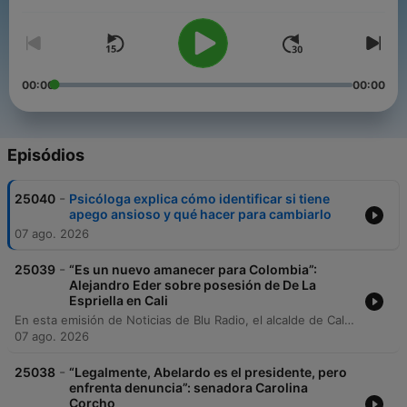
Volume
00:00
00:00
Episódios
-
25040
Psicóloga explica cómo identificar si tiene
apego ansioso y qué hacer para cambiarlo
07 ago. 2026
-
25039
“Es un nuevo amanecer para Colombia”:
Alejandro Eder sobre posesión de De La
Espriella en Cali
En esta emisión de Noticias de Blu Radio, el alcalde de Cali, Alejandro Eder, ofrece un reporte sobre la llegada de diversos jefes de Estado a la capital del Valle para la ceremonia de posesión presidencial. El mandatario aborda temas críticos como la seguridad ciudadana, la recuperación de la confianza en la ciudad y las reuniones bilaterales con delegaciones internacionales, incluyendo menciones a la relación con Estados Unidos y encuentros con el presidente de la FIFA. El alcalde también detalla la agenda oficial previa a la posesión, la importancia del primer consejo de seguridad con el nuevo gobierno nacional y la habilitación del edificio de la FES como sede presidencial alterna. Asimismo, se discuten las medidas ante posibles manifestaciones en Puerto Rellena y el simbolismo histórico de los espacios utilizados para el ejercicio del poder en Cali.
07 ago. 2026
-
25038
“Legalmente, Abelardo es el presidente, pero
enfrenta denuncia”: senadora Carolina
Corcho