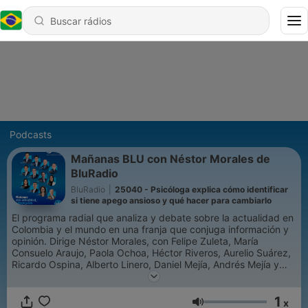
Podcasts
Mañanas BLU con Néstor Morales de
BluRadio
BluRadio
|
25040 - Psicóloga explica cómo identificar
si tiene apego ansioso y qué hacer para cambiarlo
El programa radial que analiza y debate sobre la actualidad en
Colombia y el mundo en una franja que conjuga información y
opinión. Dirige Néstor Morales, con Felipe Zuleta, María
Consuelo Araujo, Paola Ochoa, Héctor Riveros, Aurelio Suárez,
Ricardo Ospina, Alberto Linero, Daniel Mejía, Andrés Mejía y
Víctor Grosso.
1
x