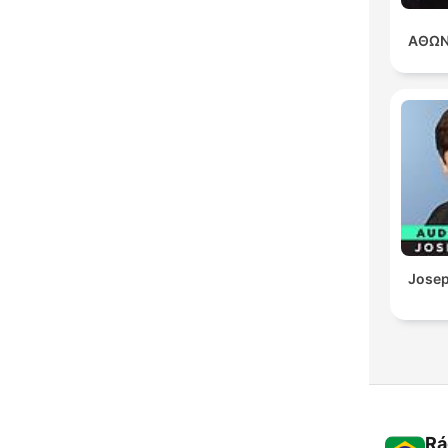
ΑΘΩΝ
Josep
Rá