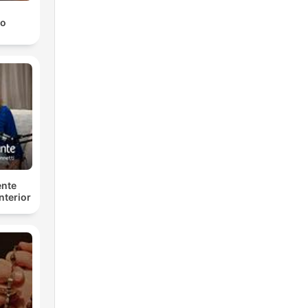
mo
ente
nterior