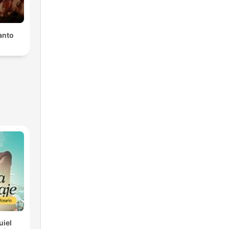
anto
uiel