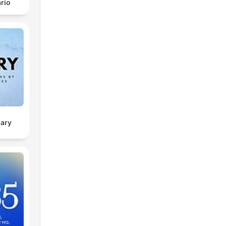
rio
sary