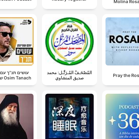
Molina Rosa
المُصْحَـفْ المُـرَتَّـل: محمد
עושים תנ"ך עם 
Pray the Ro
صديق المنشاوي
שטיינמן Osim Tanach