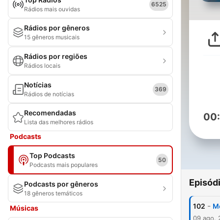
6525
Rádios mais ouvidas
Rádios por gêneros
15 gêneros musicais
Rádios por regiões
Rádios locais
Notícias
369
Rádios de notícias
Recomendadas
00
Lista das melhores rádios
Podcasts
Top Podcasts
50
Podcasts mais populares
Episód
Podcasts por gêneros
18 gêneros temáticos
-
102
M
Músicas
09 ago.