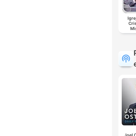
Igre
Cri
Mi
Joel 