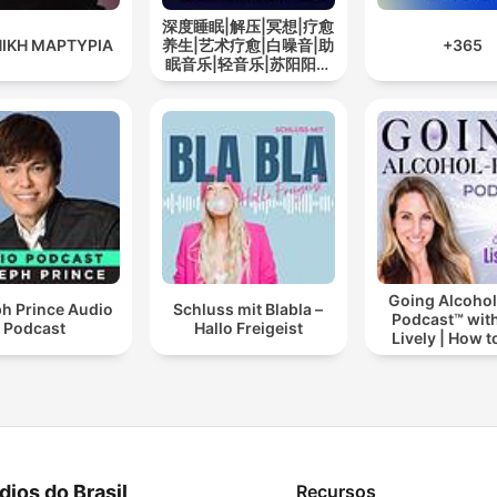
深度睡眠|解压|冥想|疗愈
ΙΚΗ ΜΑΡΤΥΡΙΑ
养生|艺术疗愈|白噪音|助
+365
眠音乐|轻音乐|苏阳阳频
道
Going Alcohol
h Prince Audio
Schluss mit Blabla –
Podcast™ with
Podcast
Hallo Freigeist
Lively | How t
drinking alc
dios do Brasil
Recursos