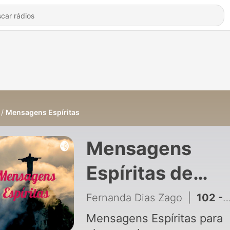
Mensagens Espíritas
Mensagens
Espíritas de
Fernanda Dias
Fernanda Dias Zago
|
102 - Mensagem 100 - Minutos de Sabedoria
Zago
Mensagens Espíritas para