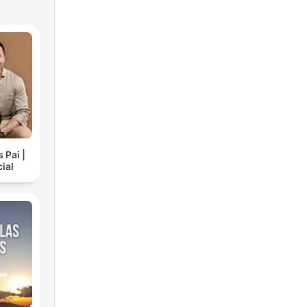
 Pai |
ial