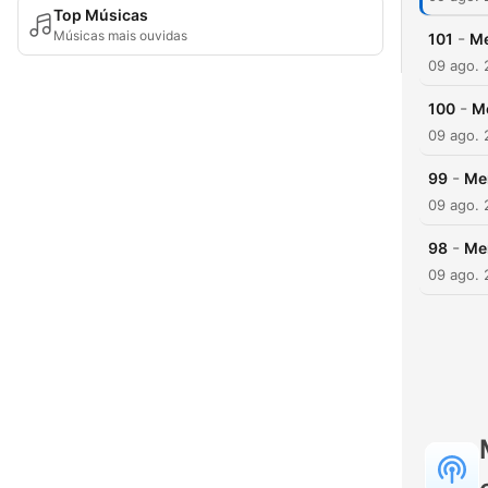
Top Músicas
Músicas mais ouvidas
-
101
Me
09 ago.
-
100
M
09 ago.
-
99
Me
09 ago.
-
98
Me
09 ago.