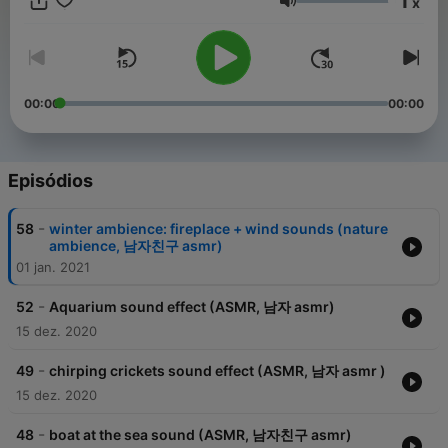
1
x
Volume
00:00
00:00
Episódios
-
58
winter ambience: fireplace + wind sounds (nature
ambience, 남자친구 asmr)
01 jan. 2021
-
52
Aquarium sound effect (ASMR, 남자 asmr)
15 dez. 2020
-
49
chirping crickets sound effect (ASMR, 남자 asmr )
15 dez. 2020
-
48
boat at the sea sound (ASMR, 남자친구 asmr)