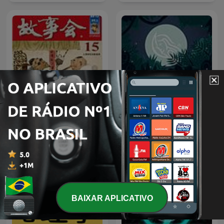
Sons para relaxar | by
成人睡前故事
Relaxing White Noise
BAIXAR APLICATIVO