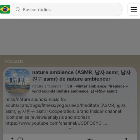
Podcasts
nature ambience (ASMR, 남자 asmr, 남자
친구 asmr) de nature ambiencer
nature ambiencer
|
58 - winter ambience: fireplace +
wind sounds (nature ambience, 남자친구 asmr)
relax/nature sounds/music for:
adults/cats/dogs/fitness/yoga/sleep/meditate (ASMR, 남자
asmr, 남자친구 asmr) Cooperation: Brand Insider channel
(companies reviews/analysis and stories):
https://www.youtube.com/channel/UCDFO6YC-
snxb7ROmxewgGAw