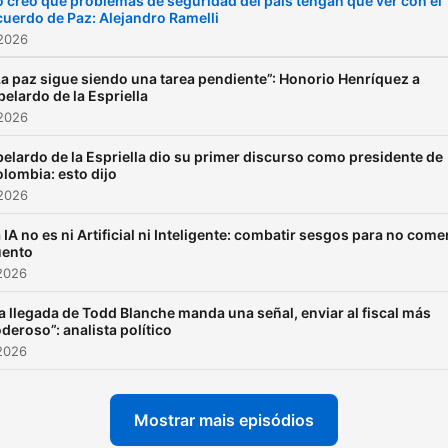
 creo que problemas de seguridad del país tengan que ver con el
uerdo de Paz: Alejandro Ramelli
 2026
La paz sigue siendo una tarea pendiente”: Honorio Henríquez a
belardo de la Espriella
 2026
elardo de la Espriella dio su primer discurso como presidente de
lombia: esto dijo
 2026
 IA no es ni Artificial ni Inteligente: combatir sesgos para no come
uento
2026
a llegada de Todd Blanche manda una señal, enviar al fiscal más
deroso”: analista político
2026
Mostrar mais episódios