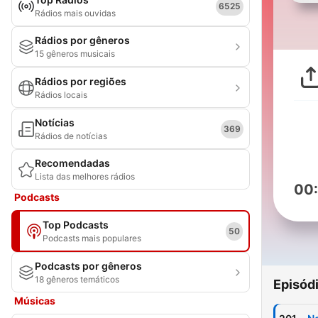
6525
Rádios mais ouvidas
Rádios por gêneros
15 gêneros musicais
Rádios por regiões
Rádios locais
Notícias
369
Rádios de notícias
Recomendadas
Lista das melhores rádios
00
Podcasts
Top Podcasts
50
Podcasts mais populares
Podcasts por gêneros
18 gêneros temáticos
Episód
Músicas