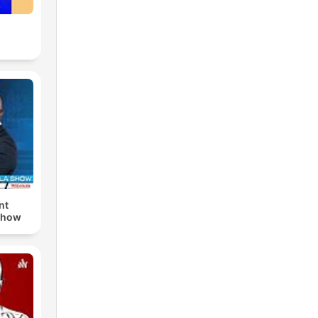
nt
Show