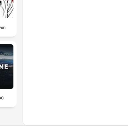
ven
BC