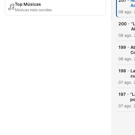
-
201
No
Top Músicas
Ac
Músicas mais ouvidas
08 ago.
-
200
“
A
08 ago.
-
199
Ab
Co
08 ago.
-
198
La
c
07 ago. 
-
197
“L
po
07 ago. 