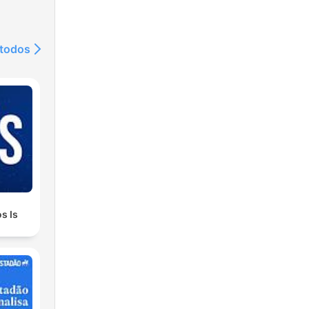
 todos
s Is