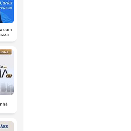
sa com
azza
anhã