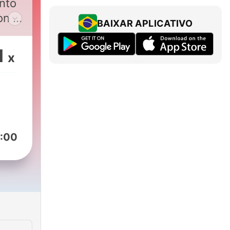
nto
n la
BAIXAR APLICATIVO
io.
1
x
:00