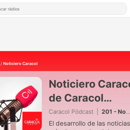
Noticiero Caracol
Noticiero Carac
de Caracol
Pódcast
Caracol Pódcast
|
201 - No creo que problemas de seguridad del país tengan que ver con el Acuerdo de Paz: Alejandro Ramelli
El desarrollo de las noticia