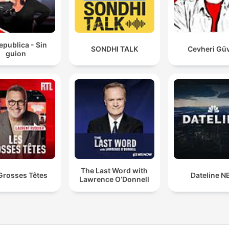
epublica - Sin
SONDHI TALK
Cevheri Gü
guion
The Last Word with
Grosses Têtes
Dateline N
Lawrence O’Donnell