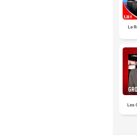
La R
Les 