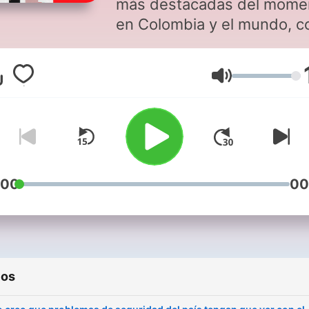
más destacadas del mome
en Colombia y el mundo, co
presentacion del servicio
informativo de Caracol Rad
Volume
:00
00
ios