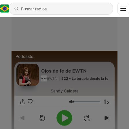
Podcasts
Ojos de fe de EWTN
EWTN
|
522 - La terapia desde la fe
Sandy Caldera
1
x
Volume