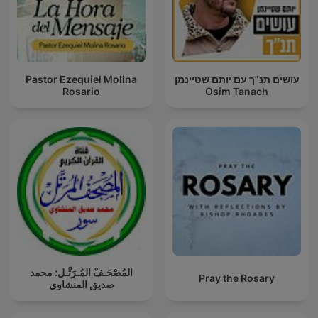
Pastor Ezequiel Molina
עושים תנ"ך עם יותם שטיינמן
Rosario
Osim Tanach
المُصْحَـفْ المُـرَتَّـل: محمد
Pray the Rosary
صديق المنشاوي