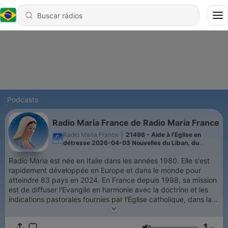
Podcasts
Radio Maria France de Radio Maria France
Radio Maria France
|
21496 - Aide à l'Eglise en
détresse 2026-04-03 Nouvelles du Liban, du
Bangladesh...
Radio Maria est née en Italie dans les années 1980. Elle s'est
rapidement développée en Europe et dans le monde pour
atteindre 83 pays en 2024. En France depuis 1998, sa mission
est de diffuser l'Evangile en harmonie avec la doctrine et les
indications pastorales fournies par l'Eglise catholique, dans la
fidélité au Saint Père, et en utilisant toutes les possibilités que
peut offrir un moyen de diffusion radiophonique. Radio Maria
1