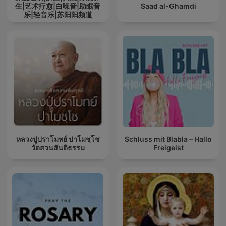
生|艺术疗愈|白噪音|助眠音
Saad al-Ghamdi
乐|轻音乐|苏阳阳频道
หลวงปู่ปราโมทย์ ปาโมชฺโช
Schluss mit Blabla – Hallo
วัดสวนสันติธรรม
Freigeist