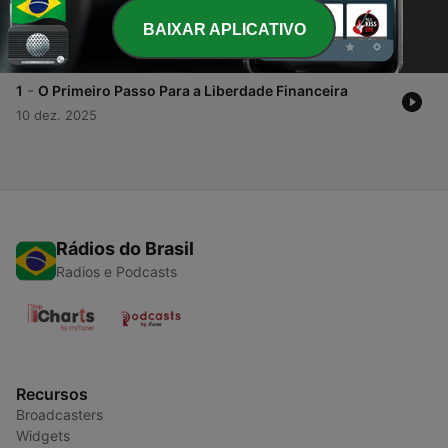
-
2
Dívidas e Crédito Como Usá-los a Seu Favor e
BAIXAR APLICATIVO
Evitar Problemas
10 dez. 2025
-
1
O Primeiro Passo Para a Liberdade Financeira
10 dez. 2025
Rádios do Brasil
Radios e Podcasts
Recursos
Broadcasters
Widgets