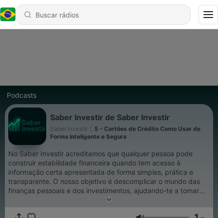
Podcasts
Saber Investir de Saber Investir
Saber Investir
|
5 - Cartões de Crédito Como Usar de
Forma Inteligente e Segura
No Saber Investir acreditamos que qualquer pessoa pode
construir estabilidade financeira quando tem acesso à
informação certa apresentada de forma simples, prática e
transparente. O nosso objetivo é descomplicar o mundo das
finanças pessoais e dos investimentos, ajudando-te a tomar
decisões mais seguras e conscientes. Criámos este projeto
para quem quer aprender a poupar melhor, fazer crescer o
1