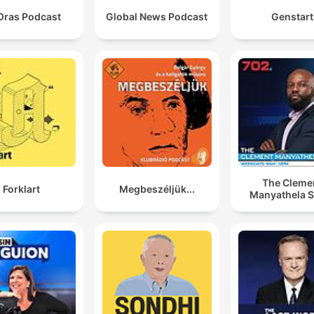
Oras Podcast
Global News Podcast
Genstart
The Cleme
Forklart
Megbeszéljük...
Manyathela 