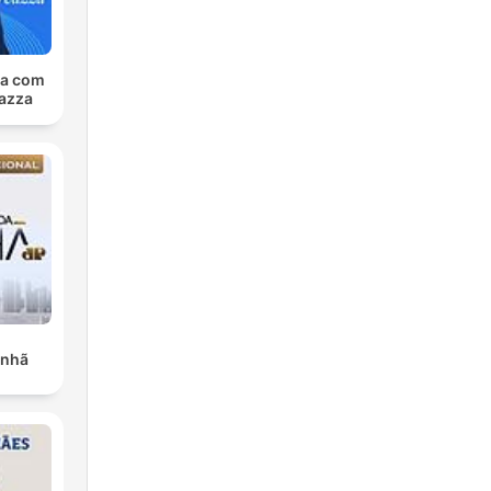
mbia
Le
sa com
azza
sal
l
anhã