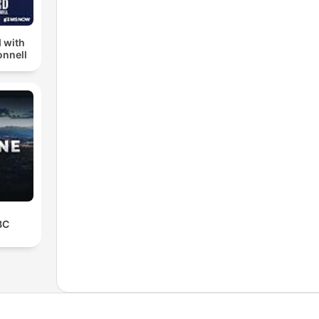
 with
nnell
BC