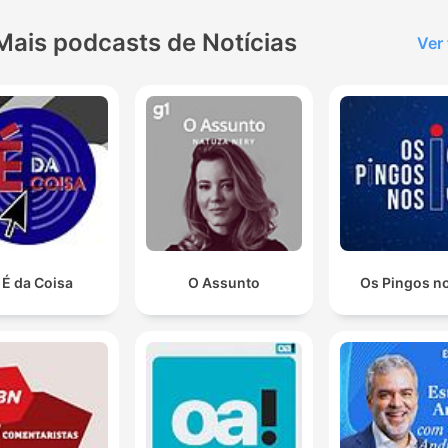
Possi, Matteo Zullo Il progetto
grafico è di Giulia Mangano I
Mais podcasts de Notícias
Ver
redazione: Ilaria Ferraresi Il
coordinamento della post
produzione è di Matteo Sc
I fonici di studio sono Guid
Bertolotti, Cosma Castelluc
Andrea Girelli, Mattia Liciott
Filippo Mainardi, Lucrezia
Marcelli, Daniele Marinello,
 É da Coisa
O Assunto
Os Pingos no
Emanuele Moscatelli, Auro
Ricci, Luca Possi, Matteo Z
SEIETRENTA è un podcast
realizzato con la collabora
di Good Morning Italia e il 
Briefing, la guida essenzial