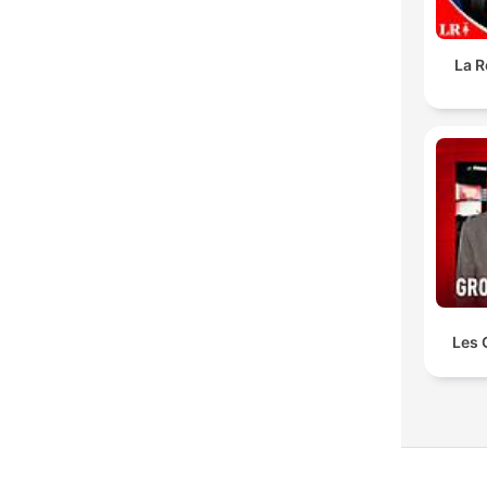
La R
Les 