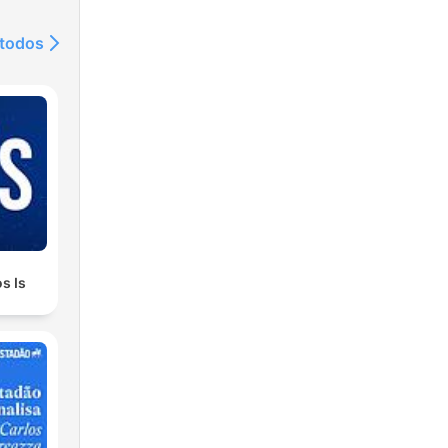
n
 todos
elsa
o
ci,
i,
s Is
ra
ullo
zione
suo
e