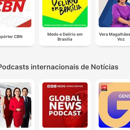
Medo e Delírio em
Vera Magalhães
pórter CBN
Brasília
Voz
Podcasts internacionais de Notícias