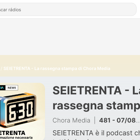
SEIETRENTA - La rassegna stampa di Chora Media
SEIETRENTA - L
rassegna stam
di Chora Media 
Chora Media
|
481 - 07/08: La ricostruzione di Gaza del Board of Peace comincia da una base militare
Chora Media
SEIETRENTA è il podcast c