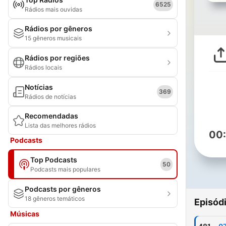
6525
Rádios mais ouvidas
Rádios por gêneros
15 gêneros musicais
Rádios por regiões
Rádios locais
Notícias
369
Rádios de notícias
Recomendadas
Lista das melhores rádios
00
Podcasts
Top Podcasts
50
Podcasts mais populares
Podcasts por gêneros
18 gêneros temáticos
Episód
Músicas