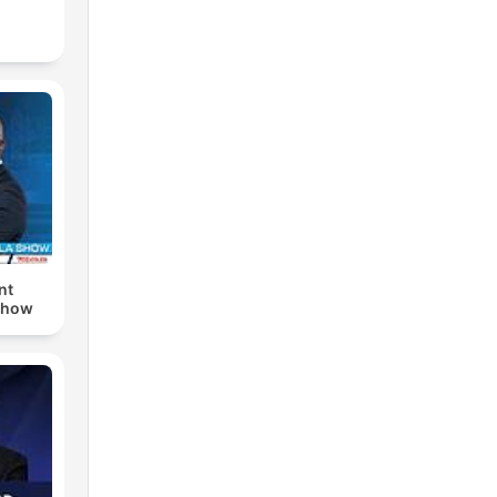
nt
Show