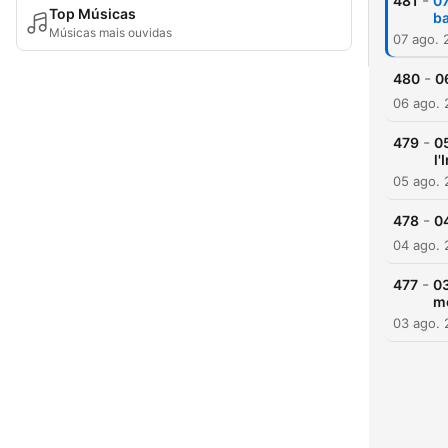
-
481
07
Top Músicas
ba
Músicas mais ouvidas
07 ago. 
-
480
0
06 ago.
-
479
05
l'
05 ago.
-
478
04
04 ago.
-
477
03
m
03 ago.