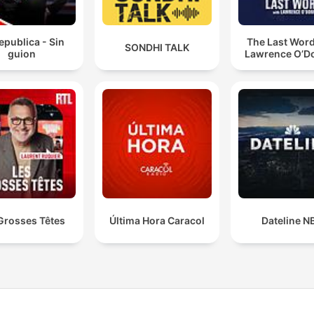
epublica - Sin
The Last Word
SONDHI TALK
guion
Lawrence O’Do
Grosses Têtes
Última Hora Caracol
Dateline N