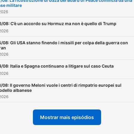
/08: La ricostruzione di Gaza del Board of Peace comincia da una
se militare
c'è un'alternativa tra il rum
2026
e il silenzio: SEIETRENTA, il
podcast quotidiano di Cho
6/08: C’è un accordo su Hormuz ma non è quello di Trump
 2026
News. SEIETRENTA è un
podcast di Chora News
/08: Gli USA stanno finendo i missili per colpa della guerra con
Iran
prodotto da Chora Media La
 2026
supervisione del suono e d
/08: Italia e Spagna continuano a litigare sul caso Ceuta
musica è di Luca Micheli La
 2026
post produzione e il monta
sono di: Guido Bertolotti,
/08: Il governo Meloni vuole i centri di rimpatrio europei sul
odello albanese
Cosma Castellucci, Andrea
 2026
Girelli, Mattia Liciotti, Filipp
Mainardi, Lucrezia Marcelli,
Mostrar mais episódios
Daniele Marinello, Emanuel
Moscatelli, Aurora Ricci, L