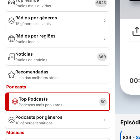
6525
Rádios mais ouvidas
Rádios por gêneros
15 gêneros musicais
Rádios por regiões
Rádios locais
Notícias
369
Rádios de notícias
Recomendadas
Lista das melhores rádios
00
Podcasts
Top Podcasts
50
Podcasts mais populares
Podcasts por gêneros
Episód
18 gêneros temáticos
Músicas
-
834
S