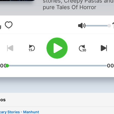
stories, Creepy Pastas and
pure Tales Of Horror
Volume
:00
00
ios
cary Stories - Manhunt