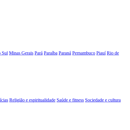
 Sul
Minas Gerais
Pará
Paraíba
Paraná
Pernambuco
Piauí
Rio de
ícias
Religião e espiritualidade
Saúde e fitness
Sociedade e cultura