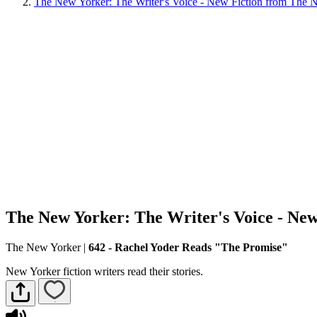
The New Yorker: The Writer's Voice - New Fiction from The 
The New Yorker: The Writer's Voice - Ne
The New Yorker
|
642 - Rachel Yoder Reads "The Promise"
New Yorker fiction writers read their stories.