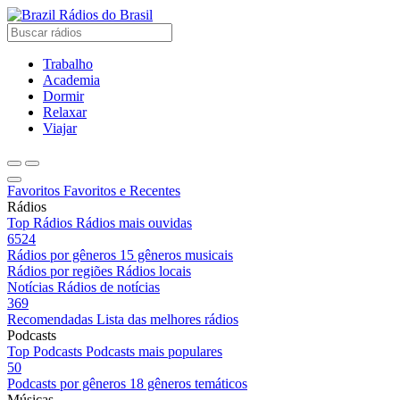
Rádios do Brasil
Trabalho
Academia
Dormir
Relaxar
Viajar
Favoritos
Favoritos e Recentes
Rádios
Top Rádios
Rádios mais ouvidas
6524
Rádios por gêneros
15 gêneros musicais
Rádios por regiões
Rádios locais
Notícias
Rádios de notícias
369
Recomendadas
Lista das melhores rádios
Podcasts
Top Podcasts
Podcasts mais populares
50
Podcasts por gêneros
18 gêneros temáticos
Músicas