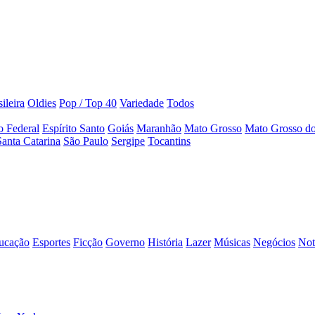
ileira
Oldies
Pop / Top 40
Variedade
Todos
to Federal
Espírito Santo
Goiás
Maranhão
Mato Grosso
Mato Grosso do
Santa Catarina
São Paulo
Sergipe
Tocantins
ucação
Esportes
Ficção
Governo
História
Lazer
Músicas
Negócios
Not