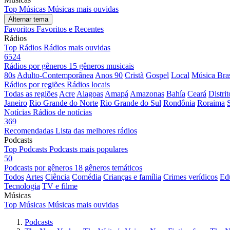
Top Músicas
Músicas mais ouvidas
Alternar tema
Favoritos
Favoritos e Recentes
Rádios
Top Rádios
Rádios mais ouvidas
6524
Rádios por gêneros
15 gêneros musicais
80s
Adulto-Contemporânea
Anos 90
Cristã
Gospel
Local
Música Bras
Rádios por regiões
Rádios locais
Todas as regiões
Acre
Alagoas
Amapá
Amazonas
Bahía
Ceará
Distri
Janeiro
Rio Grande do Norte
Rio Grande do Sul
Rondônia
Roraima
Notícias
Rádios de notícias
369
Recomendadas
Lista das melhores rádios
Podcasts
Top Podcasts
Podcasts mais populares
50
Podcasts por gêneros
18 gêneros temáticos
Todos
Artes
Ciência
Comédia
Crianças e família
Crimes verídicos
Ed
Tecnologia
TV e filme
Músicas
Top Músicas
Músicas mais ouvidas
Podcasts