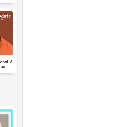
ehall &
xes