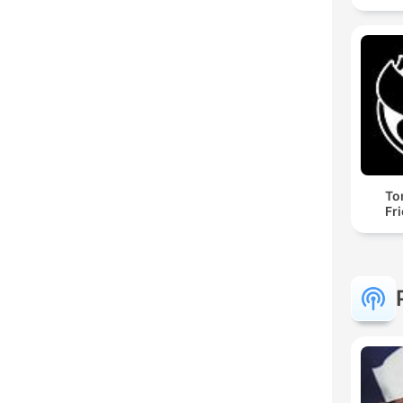
To
Fr