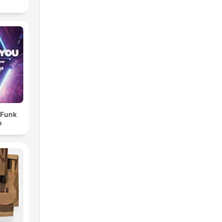
- Funk
o