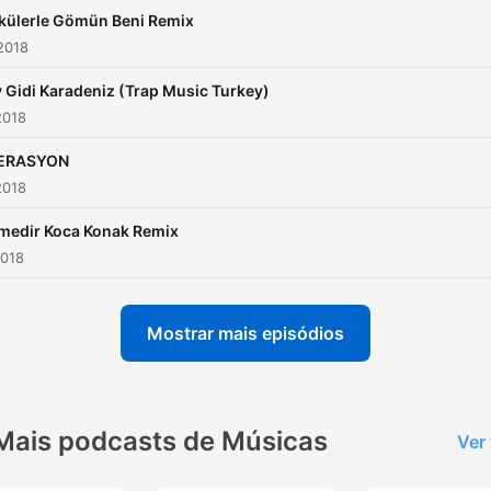
külerle Gömün Beni Remix
2018
 Gidi Karadeniz (Trap Music Turkey)
2018
ERASYON
2018
medir Koca Konak Remix
2018
Mostrar mais episódios
Mais podcasts de Músicas
Ver