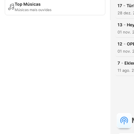
Top Músicas
-
17
Tür
Músicas mais ouvidas
28 dez. 
-
13
Hey
01 nov. 
-
12
OP
01 nov. 
-
7
Ekle
11 ago. 