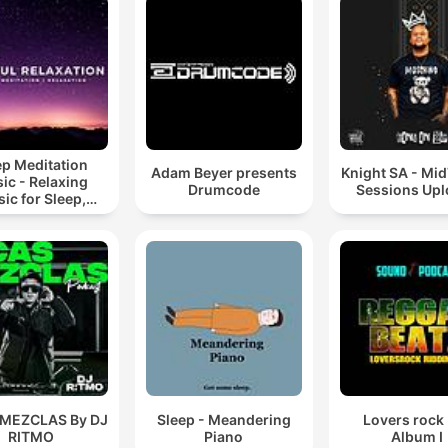
ep Meditation
Adam Beyer presents
Knight SA - Mi
ic - Relaxing
Drumcode
Sessions Up
ic for Sleep,
editation &
Relaxation
 MEZCLAS By DJ
Sleep - Meandering
Lovers rock
RITMO
Piano
Album I