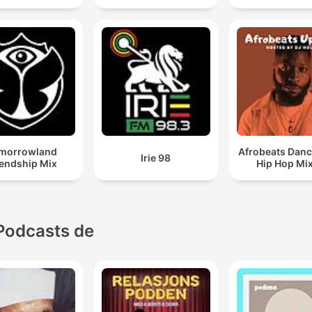
morrowland
Afrobeats Danc
Irie 98
iendship Mix
Hip Hop Mi
Podcasts de