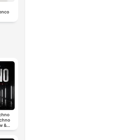
enco
echno
echno
w &
chno