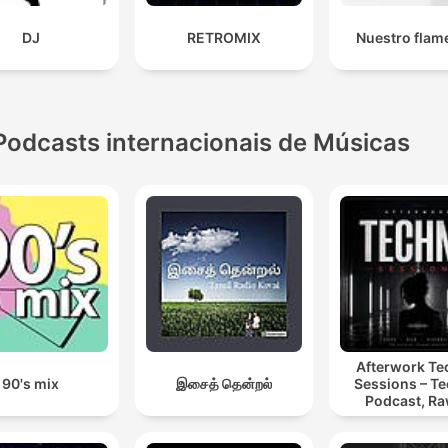
DJ
RETROMIX
Nuestro flam
Podcasts internacionais de Músicas
Afterwork T
90's mix
இசைத் தென்றல்
Sessions – T
Podcast, Ra
Hypnotic Te
Mixes