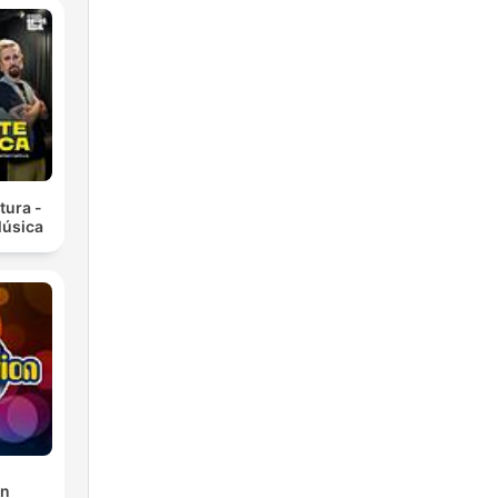
tura -
Música
on