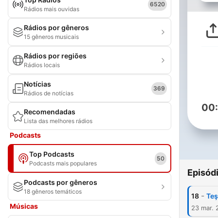
6520
Rádios mais ouvidas
Rádios por gêneros
15 gêneros musicais
Rádios por regiões
Rádios locais
Notícias
369
Rádios de notícias
00
Recomendadas
Lista das melhores rádios
Podcasts
Top Podcasts
50
Podcasts mais populares
Episód
Podcasts por gêneros
18 gêneros temáticos
-
18
Teş
Músicas
23 mar. 