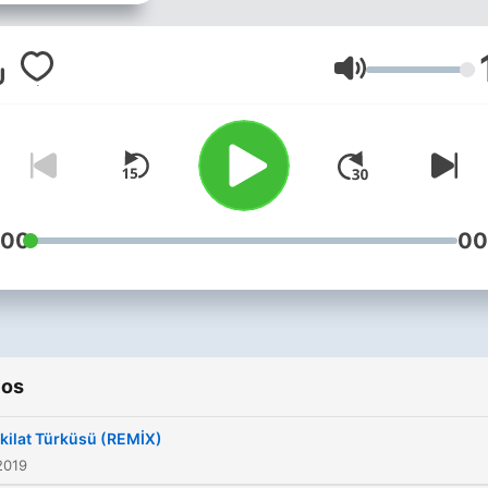
Volume
:00
00
ios
kilat Türküsü (REMİX)
2019