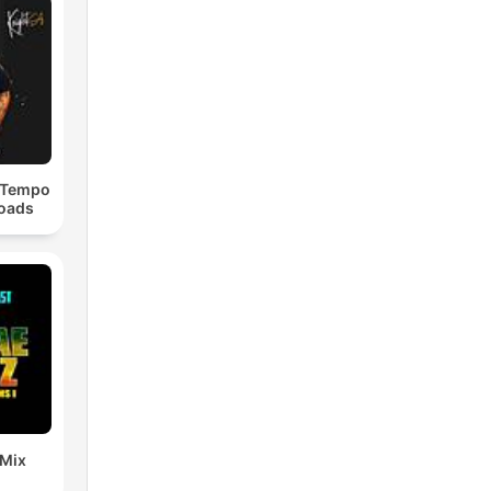
dTempo
loads
 Mix