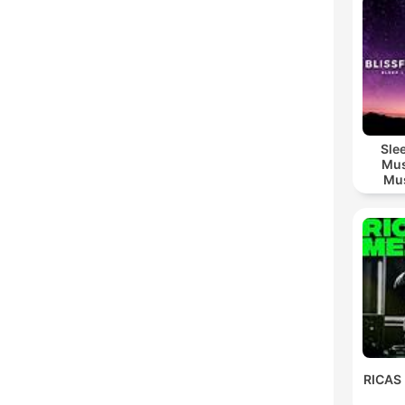
Sle
Mus
Mus
M
RICAS