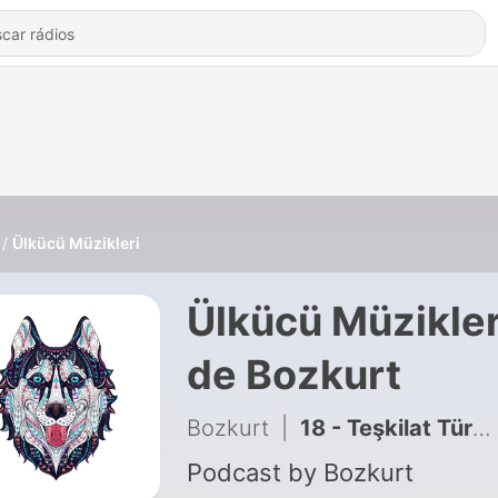
Ülkücü Müzikleri
Ülkücü Müzikler
de Bozkurt
Bozkurt
|
18 - Teşkilat Türküsü (REMİX)
Podcast by Bozkurt